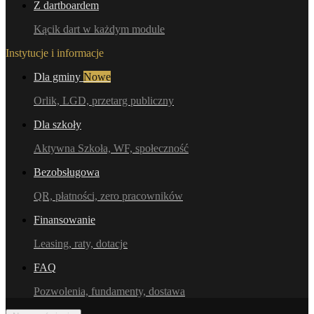
Z dartboardem
Kącik dart w każdym module
Instytucje i informacje
Dla gminy
Nowe
Orlik, LGD, przetarg publiczny
Dla szkoły
Aktywna Szkoła, WF, społeczność
Bezobsługowa
QR, płatności, zero pracowników
Finansowanie
Leasing, raty, dotacje
FAQ
Pozwolenia, fundamenty, dostawa