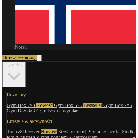
Norsk
Umów rozmowę
Gym Box
Rozmiary
Gym Box 7×3
Nowość
Gym Box 6×5
Bestseller
Gym Box 7×5
Gym Box 8×3
Gym Box na wymiar
Lifestyle & aktywności
Train & Recover
Nowość
Strefa rekreacji
Strefa bokserska
Studio
jogi & pilatesu
Z ping-pongiem
Z dartboardem