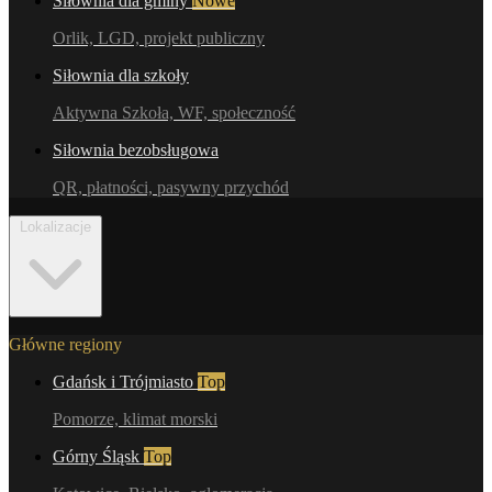
Siłownia dla gminy
Nowe
Orlik, LGD, projekt publiczny
Siłownia dla szkoły
Aktywna Szkoła, WF, społeczność
Siłownia bezobsługowa
QR, płatności, pasywny przychód
Lokalizacje
Główne regiony
Gdańsk i Trójmiasto
Top
Pomorze, klimat morski
Górny Śląsk
Top