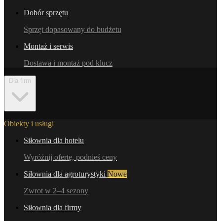
Dobór sprzętu
Sprzęt dopasowany do budżetu
Montaż i serwis
Dostawa i montaż pod klucz
Dla firm
Obiekty i usługi
Siłownia dla hotelu
Wyróżnij ofertę, podnieś ceny
Siłownia dla agroturystyki
Nowe
Zwrot w 2–4 sezony
Siłownia dla firmy