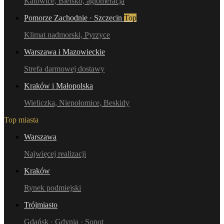
Katowice, Bielsko, aglomeracja
Pomorze Zachodnie · Szczecin
Top
Klimat nadmorski, Pyrzyce
Warszawa i Mazowieckie
Strefa darmowej dostawy
Kraków i Małopolska
Wieliczka, Niepołomice, Beskidy
Top miasta
Warszawa
Najwięcej realizacji
Kraków
Rynek podmiejski
Trójmiasto
Gdańsk · Gdynia · Sopot