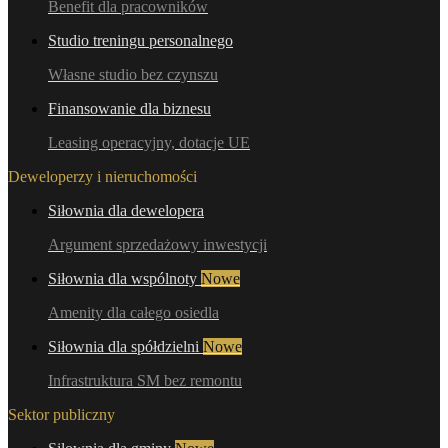
Benefit dla pracowników
Studio treningu personalnego
Własne studio bez czynszu
Finansowanie dla biznesu
Leasing operacyjny, dotacje UE
Deweloperzy i nieruchomości
Siłownia dla dewelopera
Argument sprzedażowy inwestycji
Siłownia dla wspólnoty
Nowe
Amenity dla całego osiedla
Siłownia dla spółdzielni
Nowe
Infrastruktura SM bez remontu
Sektor publiczny