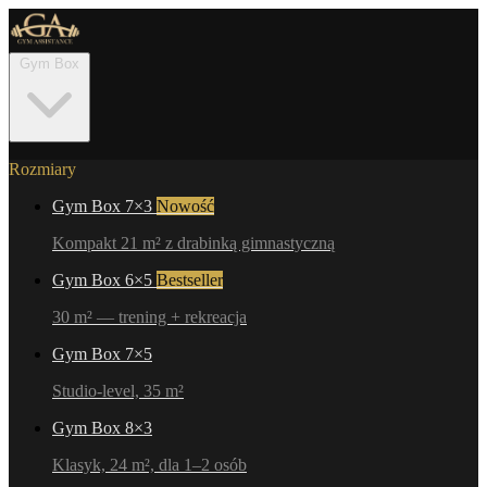
Gym Box
Rozmiary
Gym Box 7×3
Nowość
Kompakt 21 m² z drabinką gimnastyczną
Gym Box 6×5
Bestseller
30 m² — trening + rekreacja
Gym Box 7×5
Studio-level, 35 m²
Gym Box 8×3
Klasyk, 24 m², dla 1–2 osób