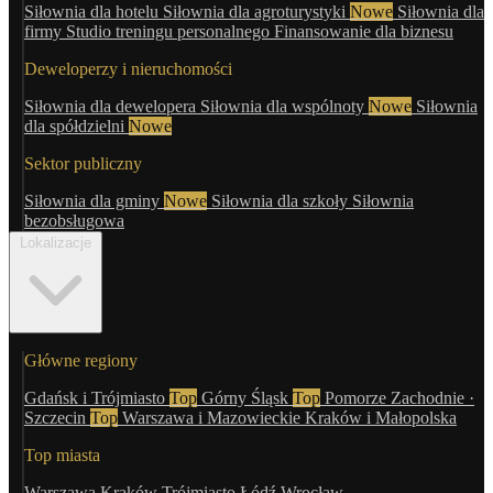
Siłownia dla hotelu
Siłownia dla agroturystyki
Nowe
Siłownia dla
firmy
Studio treningu personalnego
Finansowanie dla biznesu
Deweloperzy i nieruchomości
Siłownia dla dewelopera
Siłownia dla wspólnoty
Nowe
Siłownia
dla spółdzielni
Nowe
Sektor publiczny
Siłownia dla gminy
Nowe
Siłownia dla szkoły
Siłownia
bezobsługowa
Lokalizacje
Główne regiony
Gdańsk i Trójmiasto
Top
Górny Śląsk
Top
Pomorze Zachodnie ·
Szczecin
Top
Warszawa i Mazowieckie
Kraków i Małopolska
Top miasta
Warszawa
Kraków
Trójmiasto
Łódź
Wrocław