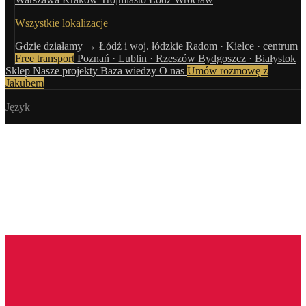
Wszystkie lokalizacje
Gdzie działamy →
Łódź i woj. łódzkie
Radom · Kielce · centrum
Free transport
Poznań · Lublin · Rzeszów
Bydgoszcz · Białystok
Sklep
Nasze projekty
Baza wiedzy
O nas
Umów rozmowę z
Jakubem
Język