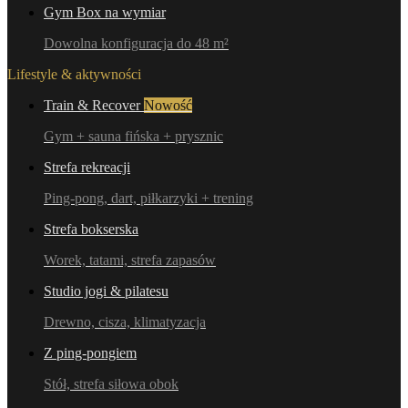
Gym Box na wymiar
Dowolna konfiguracja do 48 m²
Lifestyle & aktywności
Train & Recover
Nowość
Gym + sauna fińska + prysznic
Strefa rekreacji
Ping-pong, dart, piłkarzyki + trening
Strefa bokserska
Worek, tatami, strefa zapasów
Studio jogi & pilatesu
Drewno, cisza, klimatyzacja
Z ping-pongiem
Stół, strefa siłowa obok