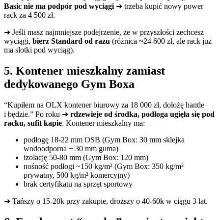
Basic nie ma podpór pod wyciągi
➜ trzeba kupić nowy power
rack za 4 500 zł.
➜ Jeśli masz najmniejsze podejrzenie, że w przyszłości zechcesz
wyciągi,
bierz Standard od razu
(różnica ~24 600 zł, ale rack już
ma slotki pod wyciąg).
5. Kontener mieszkalny zamiast
dedykowanego Gym Boxa
“Kupiłem na OLX kontener biurowy za 18 000 zł, dołożę hantle
i będzie.” Po roku ➜
rdzewieje od środka, podłoga ugięła się pod
racku, sufit kapie
. Kontener mieszkalny ma:
podłogę 18-22 mm OSB (Gym Box: 30 mm sklejka
wodoodporna + 30 mm guma)
izolację 50-80 mm (Gym Box: 120 mm)
nośność podłogi ~150 kg/m² (Gym Box: 350 kg/m²
prywatny, 500 kg/m² komercyjny)
brak certyfikatu na sprzęt sportowy
➜ Tańszy o 15-20k przy zakupie, droższy o 40-60k w ciągu 3 lat.