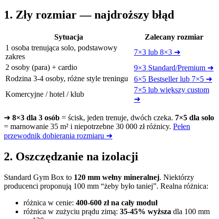
1. Zły rozmiar — najdroższy błąd
Sytuacja
Zalecany rozmiar
1 osoba trenująca solo, podstawowy
7×3 lub 8×3 ➜
zakres
2 osoby (para) + cardio
9×3 Standard/Premium ➜
Rodzina 3-4 osoby, różne style treningu
6×5 Bestseller lub 7×5 ➜
7×5 lub większy custom
Komercyjne / hotel / klub
➜
➜
8×3 dla 3 osób
= ścisk, jeden trenuje, dwóch czeka.
7×5 dla solo
= marnowanie 35 m² i niepotrzebne 30 000 zł różnicy.
Pełen
przewodnik dobierania rozmiaru ➜
2. Oszczędzanie na izolacji
Standard Gym Box to
120 mm wełny mineralnej
. Niektórzy
producenci proponują 100 mm “żeby było taniej”. Realna różnica:
różnica w cenie:
400-600 zł na cały moduł
różnica w zużyciu prądu zimą:
35-45% wyższa
dla 100 mm