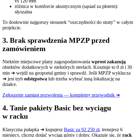
vs 120 mm
różnica w komforcie akustycznym (sąsiad za płotem):
słyszalna
To dosłownie najgorszy stosunek “oszczędności do straty” w całym
projekcie.
3. Brak sprawdzenia MPZP przed
zamówieniem
Niektóre miejscowe plany zagospodarowania
wprost zakazują
obiektów dodatkowych w niektórych strefach. Kosztuje to 0 zł i 30
min ➜ wejdź na geoportal gminy i sprawdź. Jeśli MPZP wyklucza
➜ jest tryb
odstępstwa
lub trzeba wybrać inną lokalizację na
działce.
Zgłoszenie zamiast pozwolenia — kompletny przewodnik ➜
4. Tanie pakiety Basic bez wyciągu
w racku
Klasyczna pułapka ➜ kupujesz
Basic za 92 250 zł
, trenujesz 6
miesięcy, chcesz dodać wyciąg górny i dolny. Okazuje się, że
rack