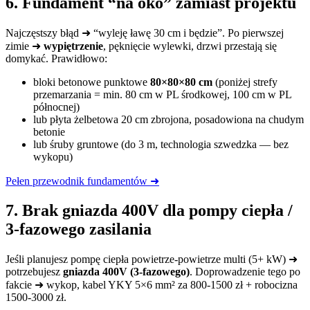
6. Fundament “na oko” zamiast projektu
Najczęstszy błąd ➜ “wyleję ławę 30 cm i będzie”. Po pierwszej
zimie ➜
wypiętrzenie
, pęknięcie wylewki, drzwi przestają się
domykać. Prawidłowo:
bloki betonowe punktowe
80×80×80 cm
(poniżej strefy
przemarzania = min. 80 cm w PL środkowej, 100 cm w PL
północnej)
lub płyta żelbetowa 20 cm zbrojona, posadowiona na chudym
betonie
lub śruby gruntowe (do 3 m, technologia szwedzka — bez
wykopu)
Pełen przewodnik fundamentów ➜
7. Brak gniazda 400V dla pompy ciepła /
3-fazowego zasilania
Jeśli planujesz pompę ciepła powietrze-powietrze multi (5+ kW) ➜
potrzebujesz
gniazda 400V (3-fazowego)
. Doprowadzenie tego po
fakcie ➜ wykop, kabel YKY 5×6 mm² za 800-1500 zł + robocizna
1500-3000 zł.