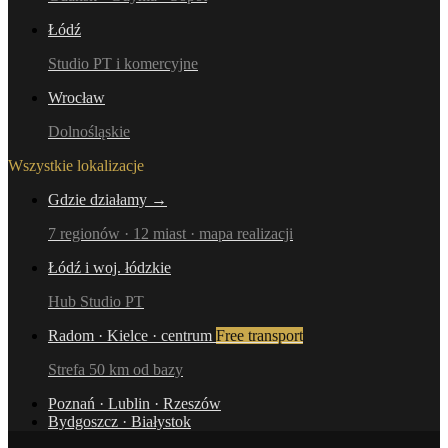
Łódź
Studio PT i komercyjne
Wrocław
Dolnośląskie
Wszystkie lokalizacje
Gdzie działamy →
7 regionów · 12 miast · mapa realizacji
Łódź i woj. łódzkie
Hub Studio PT
Radom · Kielce · centrum
Free transport
Strefa 50 km od bazy
Poznań · Lublin · Rzeszów
Bydgoszcz · Białystok