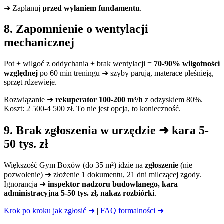
➜ Zaplanuj
przed wylaniem fundamentu
.
8. Zapomnienie o wentylacji
mechanicznej
Pot + wilgoć z oddychania + brak wentylacji =
70-90% wilgotności
względnej
po 60 min treningu ➜ szyby parują, materace pleśnieją,
sprzęt rdzewieje.
Rozwiązanie ➜
rekuperator 100-200 m³/h
z odzyskiem 80%.
Koszt: 2 500-4 500 zł. To nie jest opcja, to konieczność.
9. Brak zgłoszenia w urzędzie ➜ kara 5-
50 tys. zł
Większość Gym Boxów (do 35 m²) idzie na
zgłoszenie
(nie
pozwolenie) ➜ złożenie 1 dokumentu, 21 dni milczącej zgody.
Ignorancja ➜
inspektor nadzoru budowlanego, kara
administracyjna 5-50 tys. zł, nakaz rozbiórki
.
Krok po kroku jak zgłosić ➜
|
FAQ formalności ➜