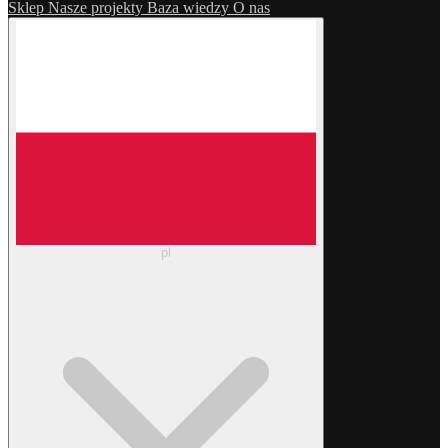
Sklep
Nasze projekty
Baza wiedzy
O nas
pl