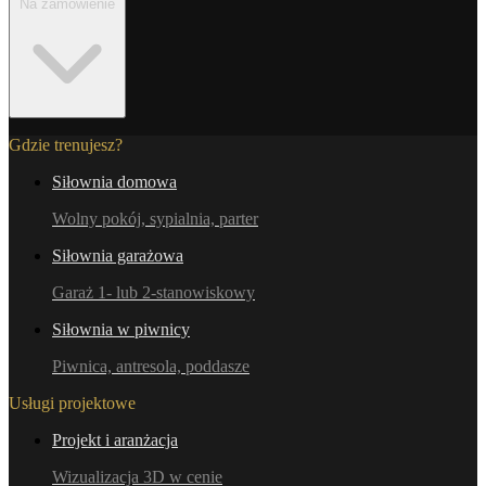
Na zamówienie
Gdzie trenujesz?
Siłownia domowa
Wolny pokój, sypialnia, parter
Siłownia garażowa
Garaż 1- lub 2-stanowiskowy
Siłownia w piwnicy
Piwnica, antresola, poddasze
Usługi projektowe
Projekt i aranżacja
Wizualizacja 3D w cenie