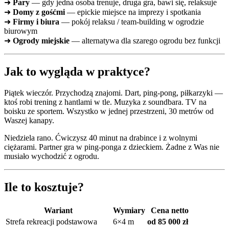
➜
Pary
— gdy jedna osoba trenuje, druga gra, bawi się, relaksuje
➜
Domy z gośćmi
— epickie miejsce na imprezy i spotkania
➜
Firmy i biura
— pokój relaksu / team-building w ogrodzie
biurowym
➜
Ogrody miejskie
— alternatywa dla szarego ogrodu bez funkcji
Jak to wygląda w praktyce?
Piątek wieczór. Przychodzą znajomi. Dart, ping-pong, piłkarzyki —
ktoś robi trening z hantlami w tle. Muzyka z soundbara. TV na
boisku ze sportem. Wszystko w jednej przestrzeni, 30 metrów od
Waszej kanapy.
Niedziela rano. Ćwiczysz 40 minut na drabince i z wolnymi
ciężarami. Partner gra w ping-ponga z dzieckiem. Żadne z Was nie
musiało wychodzić z ogrodu.
Ile to kosztuje?
Wariant
Wymiary
Cena netto
Strefa rekreacji podstawowa
6×4 m
od 85 000 zł