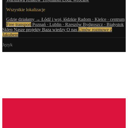
Wszystkie lokalizacje
Gdzie działamy →
Łódź i woj. łódzkie
Radom · Kielce · centrum
Free transport
Poznań · Lublin · Rzeszów
Bydgoszcz · Białystok
Sklep
Nasze projekty
Baza wiedzy
O nas
Umów rozmowę z
Jakubem
Język