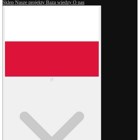
Sklep
Nasze projekty
Baza wiedzy
O nas
pl