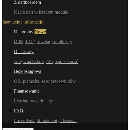
Z dartboardem
Kącik dart w każdym module
Instytucje i informacje
Dla gminy
Nowe
Orlik, LGD, przetarg publiczny
Dla szkoły
Aktywna Szkoła, WF, społeczność
Bezobsługowa
QR, płatności, zero pracowników
Finansowanie
Leasing, raty, dotacje
FAQ
Pozwolenia, fundamenty, dostawa