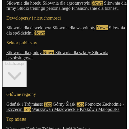
Siłownia dla hotelu
Siłownia dla agroturystyki
Nowe
Siłownia dla
firmy
Studio treningu personalnego
Finansowanie dla biznesu
Deweloperzy i nieruchomości
Siłownia dla dewelopera
Siłownia dla wspólnoty
Nowe
Siłownia
dla spółdzielni
Nowe
Sektor publiczny
Siłownia dla gminy
Nowe
Siłownia dla szkoły
Siłownia
bezobsługowa
Lokalizacje
Główne regiony
Gdańsk i Trójmiasto
Top
Górny Śląsk
Top
Pomorze Zachodnie ·
Szczecin
Top
Warszawa i Mazowieckie
Kraków i Małopolska
Top miasta
Warszawa
Kraków
Trójmiasto
Łódź
Wrocław