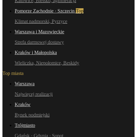
Katowice, Bielsko, aglomeracja
Pomorze Zachodnie · Szczecin
Top
Klimat nadmorski, Pyrzyce
Warszawa i Mazowieckie
Strefa darmowej dostawy
Kraków i Małopolska
Wieliczka, Niepołomice, Beskidy
Top miasta
Warszawa
Najwięcej realizacji
Kraków
Rynek podmiejski
Trójmiasto
Gdańsk · Gdynia · Sopot