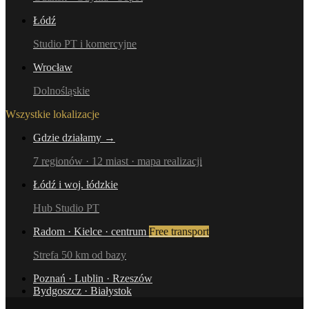
Łódź
Studio PT i komercyjne
Wrocław
Dolnośląskie
Wszystkie lokalizacje
Gdzie działamy →
7 regionów · 12 miast · mapa realizacji
Łódź i woj. łódzkie
Hub Studio PT
Radom · Kielce · centrum
Free transport
Strefa 50 km od bazy
Poznań · Lublin · Rzeszów
Bydgoszcz · Białystok