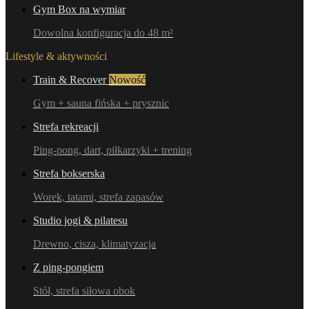
Gym Box na wymiar
Dowolna konfiguracja do 48 m²
Lifestyle & aktywności
Train & Recover
Nowość
Gym + sauna fińska + prysznic
Strefa rekreacji
Ping-pong, dart, piłkarzyki + trening
Strefa bokserska
Worek, tatami, strefa zapasów
Studio jogi & pilatesu
Drewno, cisza, klimatyzacja
Z ping-pongiem
Stół, strefa siłowa obok