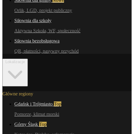
Siłownia dla gminy
Nowe
Orlik, LGD, projekt publiczny
Siłownia dla szkoły
Aktywna Szkoła, WF, społeczność
Siłownia bezobsługowa
QR, płatności, pasywny przychód
Lokalizacje
Główne regiony
Gdańsk i Trójmiasto
Top
Pomorze, klimat morski
Górny Śląsk
Top