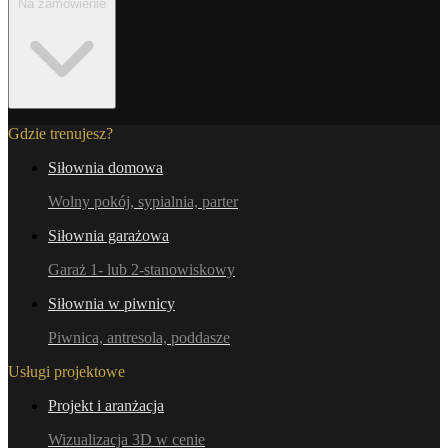
Na zamówienie
Gdzie trenujesz?
Siłownia domowa
Wolny pokój, sypialnia, parter
Siłownia garażowa
Garaż 1- lub 2-stanowiskowy
Siłownia w piwnicy
Piwnica, antresola, poddasze
Usługi projektowe
Projekt i aranżacja
Wizualizacja 3D w cenie