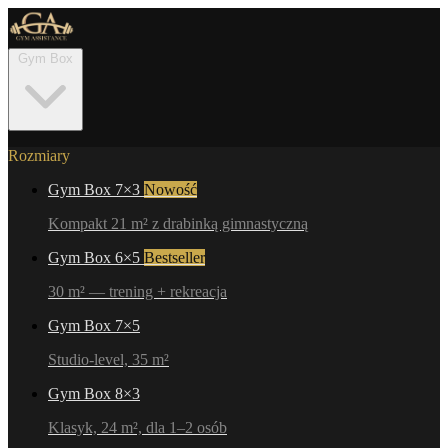
Gym Box
Rozmiary
Gym Box 7×3
Nowość
Kompakt 21 m² z drabinką gimnastyczną
Gym Box 6×5
Bestseller
30 m² — trening + rekreacja
Gym Box 7×5
Studio-level, 35 m²
Gym Box 8×3
Klasyk, 24 m², dla 1–2 osób