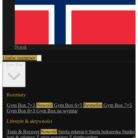
Norsk
Umów rozmowę
Gym Box
Rozmiary
Gym Box 7×3
Nowość
Gym Box 6×5
Bestseller
Gym Box 7×5
Gym Box 8×3
Gym Box na wymiar
Lifestyle & aktywności
Train & Recover
Nowość
Strefa rekreacji
Strefa bokserska
Studio
jogi & pilatesu
Z ping-pongiem
Z dartboardem