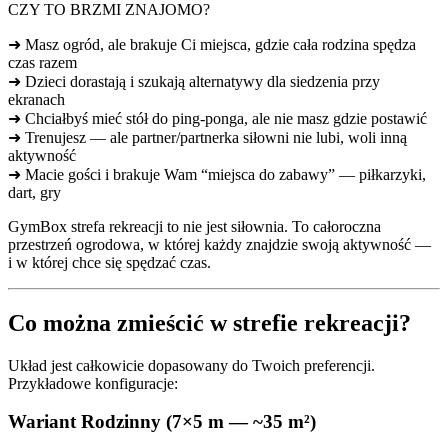
CZY TO BRZMI ZNAJOMO?
➜ Masz ogród, ale brakuje Ci miejsca, gdzie cała rodzina spędza
czas razem
➜ Dzieci dorastają i szukają alternatywy dla siedzenia przy
ekranach
➜ Chciałbyś mieć stół do ping-ponga, ale nie masz gdzie postawić
➜ Trenujesz — ale partner/partnerka siłowni nie lubi, woli inną
aktywność
➜ Macie gości i brakuje Wam “miejsca do zabawy” — piłkarzyki,
dart, gry
GymBox strefa rekreacji to nie jest siłownia. To całoroczna
przestrzeń ogrodowa, w której każdy znajdzie swoją aktywność —
i w której chce się spędzać czas.
Co można zmieścić w strefie rekreacji?
Układ jest całkowicie dopasowany do Twoich preferencji.
Przykładowe konfiguracje:
Wariant Rodzinny (7×5 m — ~35 m²)