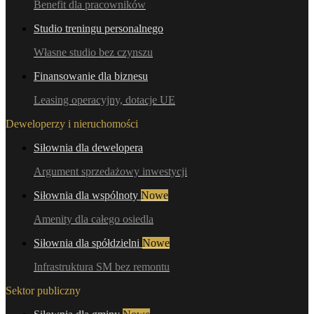
Benefit dla pracowników
Studio treningu personalnego
Własne studio bez czynszu
Finansowanie dla biznesu
Leasing operacyjny, dotacje UE
Deweloperzy i nieruchomości
Siłownia dla dewelopera
Argument sprzedażowy inwestycji
Siłownia dla wspólnoty
Nowe
Amenity dla całego osiedla
Siłownia dla spółdzielni
Nowe
Infrastruktura SM bez remontu
Sektor publiczny