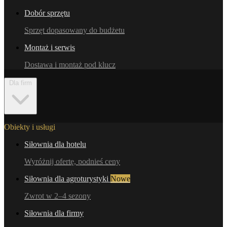
Dobór sprzętu
Sprzęt dopasowany do budżetu
Montaż i serwis
Dostawa i montaż pod klucz
Dla firm
Obiekty i usługi
Siłownia dla hotelu
Wyróżnij ofertę, podnieś ceny
Siłownia dla agroturystyki
Nowe
Zwrot w 2–4 sezony
Siłownia dla firmy