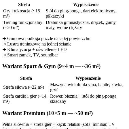
Strefa
Wyposażenie
Gry i rekreacja (~15
Stół do ping-ponga, dart elektroniczny,
m²)
piłkarzyki
Trening funkcjonalny
Drabinka gimnastyczna, drążek, gumy,
(~20 m²)
maty, wolne ciężary
➜ Gumowa podłoga puzzle na całej powierzchni
➜ Lustra treningowe na jednej ścianie
➜ Klimatyzacja + oświetlenie LED
➜ Smart zamek, TV, soundbar
Wariant Sport & Gym (9×4 m — ~36 m²)
Strefa
Wyposażenie
Maszyna wielofunkcyjna, hantle, ławka,
Strefa siłowa (~22 m²)
gryf
Strefa cardio i gier (~14
Rower, bieżnia + stół do ping-ponga
m²)
składany
Wariant Premium (10×5 m — ~50 m²)
Pełna siłownia + strefa gier + kącik relaksu (sofa, minibar, TV