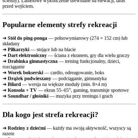
ścienny). Lamelowe wykończenie drewniane na elewacji, taras
przed wejściem.
Popularne elementy strefy rekreacji
➜
Stół do ping-ponga
— pełnowymiarowy (274 × 152 cm) lub
składany
➜
Piłkarzyki
— stojące lub na blacie
➜
Dart elektroniczny
— ściana z ekranem, gry dla wielu graczy
➜
Drabinka gimnastyczna
— trening funkcjonalny, dzieci,
rozciąganie
➜
Worek bokserski
— cardio, odreagowanie, boks
➜
Drążek podwieszany
— podciąganie, gimnastyka
➜
Bilard
— wersja na większe moduły (min. 8×4 m)
➜
Konsola + TV
— ekran 55–65”, gaming, transmisje sportowe
➜
Soundbar / głośniki
— muzyka przy treningu i grach
Dla kogo jest strefa rekreacji?
➜
Rodziny z dziećmi
— każdy ma swoją aktywność, wszyscy są
razem