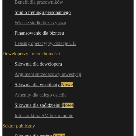
Benefit dla pracowników
Studio treningu personalnego
Własne studio bez czynszu
Finansowanie dla biznesu
Leasing operacyjny, dotacje UE
Deweloperzy i nieruchomości
Siłownia dla dewelopera
Argument sprzedażowy inwestycji
Siłownia dla wspólnoty
Nowe
Amenity dla całego osiedla
Siłownia dla spółdzielni
Nowe
Infrastruktura SM bez remontu
Sektor publiczny