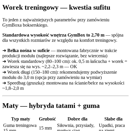
Worek treningowy — kwestia sufitu
To jeden z najważniejszych parametrów przy zamówieniu
GymBoxa bokserskiego.
Standardowa wysokość wnętrza GymBox to 2,70 m
— spójna
dla wszystkich rozmiarów ze względu na komfort treningowy.
➜
Belka nośna w suficie
— montowana fabrycznie w trakcie
produkcji modułu (najlepsze rozwiązanie, bez wiercenia)
➜ Worek standardowy (80–100 cm): ok. 0,5 m łańcucha + worek =
zawiesza się na wys. ~2,2–2,3 m — OK
➜ Worek długi (150–180 cm): rekomendujemy podwyższenie
modułu do 3,0 m (opcja przy zamówieniu na wymiar)
➜ Speedbag (gruszka): montowana na ścianie/belce na wysokości
~1,8–2,0 m
Maty — hybryda tatami + guma
Typ maty
Grubość
Dobre dla
Słabe dla
Guma treningowa
Siłownia, przysiady,
Upadki, praca
15 mm
15 mm
martwy ciąg
na ziemi