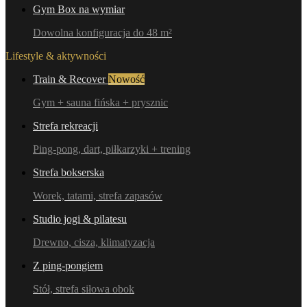
Gym Box na wymiar
Dowolna konfiguracja do 48 m²
Lifestyle & aktywności
Train & Recover
Nowość
Gym + sauna fińska + prysznic
Strefa rekreacji
Ping-pong, dart, piłkarzyki + trening
Strefa bokserska
Worek, tatami, strefa zapasów
Studio jogi & pilatesu
Drewno, cisza, klimatyzacja
Z ping-pongiem
Stół, strefa siłowa obok