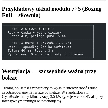
Przykładowy układ modułu 7×5 (Boxing
Full + siłownia)
┌──────────────────────────────────────────────┐
│    STREFA SIŁOWA (~18 m²)                    │
│  Rack + ławka + wolne ciężary                │
│  Lustra 4 m, podłoga guma 15 mm              │
├──────────────────────────────────────────────┤
│    STREFA BOKSU + ZAPASÓW (~17 m²)           │
│  Worek + speedbag (belka sufitowa)           │
│  Tatami 40 mm, lustra 3 m                    │
│  Wydzielone ~8 m² wolnej maty do zapasów     │
└──────────────────────────────────────────────┘
Wentylacja — szczególnie ważna przy
boksie
Trening bokserski i zapaśniczy to wysoka intensywność i duże
zapotrzebowanie na świeże powietrze. W standardowym
GymBoxie mamy klimatyzację 3,5 kW (grzeje + chłodzi), ale przy
intensywnym treningu rekomendujemy: