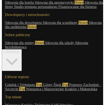
Siłownia dla hotelu
Siłownia dla agroturystyki
Nowe
Siłownia dla
firmy
Studio treningu personalnego
Finansowanie dla biznesu
Deweloperzy i nieruchomości
Siłownia dla dewelopera
Siłownia dla wspólnoty
Nowe
Siłownia
dla spółdzielni
Nowe
Sektor publiczny
Siłownia dla gminy
Nowe
Siłownia dla szkoły
Siłownia
bezobsługowa
Lokalizacje
Główne regiony
Gdańsk i Trójmiasto
Top
Górny Śląsk
Top
Pomorze Zachodnie ·
Szczecin
Top
Warszawa i Mazowieckie
Kraków i Małopolska
Top miasta
Warszawa
Kraków
Trójmiasto
Łódź
Wrocław