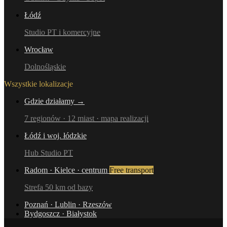
Łódź
Studio PT i komercyjne
Wrocław
Dolnośląskie
Wszystkie lokalizacje
Gdzie działamy →
7 regionów · 12 miast · mapa realizacji
Łódź i woj. łódzkie
Hub Studio PT
Radom · Kielce · centrum
Free transport
Strefa 50 km od bazy
Poznań · Lublin · Rzeszów
Bydgoszcz · Białystok