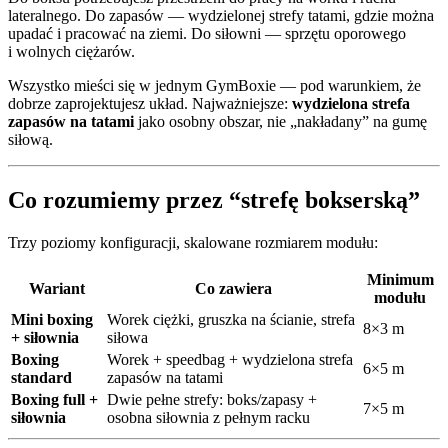
lateralnego. Do zapasów — wydzielonej strefy tatami, gdzie można
upadać i pracować na ziemi. Do siłowni — sprzętu oporowego
i wolnych ciężarów.
Wszystko mieści się w jednym GymBoxie — pod warunkiem, że
dobrze zaprojektujesz układ. Najważniejsze:
wydzielona strefa
zapasów na tatami
jako osobny obszar, nie „nakładany” na gumę
siłową.
Co rozumiemy przez “strefę bokserską”
Trzy poziomy konfiguracji, skalowane rozmiarem modułu:
Minimum
Wariant
Co zawiera
modułu
Mini boxing
Worek ciężki, gruszka na ścianie, strefa
8×3 m
+ siłownia
siłowa
Boxing
Worek + speedbag + wydzielona strefa
6×5 m
standard
zapasów na tatami
Boxing full +
Dwie pełne strefy: boks/zapasy +
7×5 m
siłownia
osobna siłownia z pełnym racku