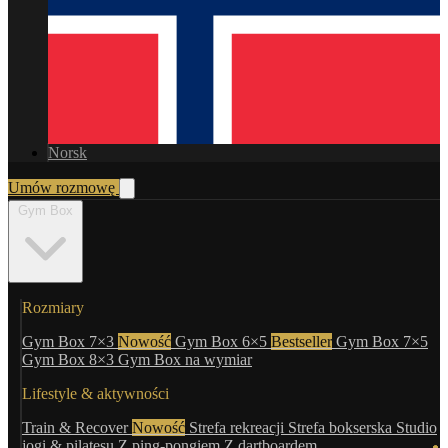
Norsk
Umów rozmowę
Gym Box
Rozmiary
Gym Box 7×3
Nowość
Gym Box 6×5
Bestseller
Gym Box 7×5
Gym Box 8×3
Gym Box na wymiar
Lifestyle & aktywności
Train & Recover
Nowość
Strefa rekreacji
Strefa bokserska
Studio
jogi & pilatesu
Z ping-pongiem
Z dartboardem