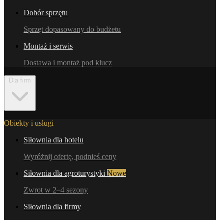
Dobór sprzętu
Sprzęt dopasowany do budżetu
Montaż i serwis
Dostawa i montaż pod klucz
Dla firm
Obiekty i usługi
Siłownia dla hotelu
Wyróżnij ofertę, podnieś ceny
Siłownia dla agroturystyki
Nowe
Zwrot w 2–4 sezony
Siłownia dla firmy