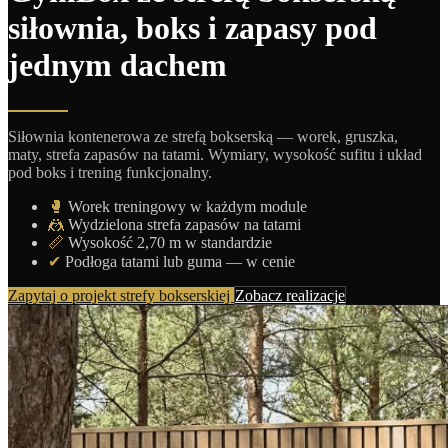
siłownia, boks i zapasy pod
jednym dachem
Siłownia kontenerowa ze strefą bokserską — worek, gruszka,
maty, strefa zapasów na tatami. Wymiary, wysokość sufitu i układ
pod boks i trening funkcjonalny.
🥊
Worek treningowy w każdym module
🤼
Wydzielona strefa zapasów na tatami
📏
Wysokość 2,70 m w standardzie
✔
Podłoga tatami lub guma — w cenie
Zapytaj o projekt strefy bokserskiej
Zobacz realizacje