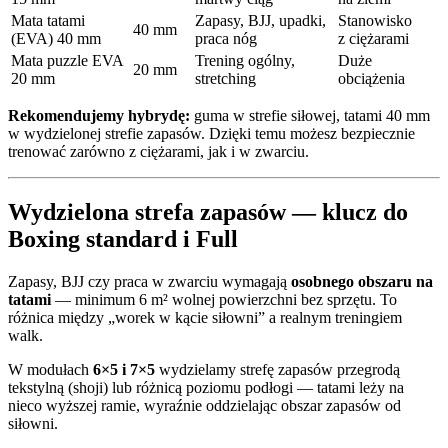
Mata tatami
Zapasy, BJJ, upadki,
Stanowisko
40 mm
(EVA) 40 mm
praca nóg
z ciężarami
Mata puzzle EVA
Trening ogólny,
Duże
20 mm
20 mm
stretching
obciążenia
Rekomendujemy hybrydę:
guma w strefie siłowej, tatami 40 mm
w wydzielonej strefie zapasów. Dzięki temu możesz bezpiecznie
trenować zarówno z ciężarami, jak i w zwarciu.
Wydzielona strefa zapasów — klucz do
Boxing standard i Full
Zapasy, BJJ czy praca w zwarciu wymagają
osobnego obszaru na
tatami
— minimum 6 m² wolnej powierzchni bez sprzętu. To
różnica między „worek w kącie siłowni” a realnym treningiem
walk.
W modułach
6×5 i 7×5
wydzielamy strefę zapasów przegrodą
tekstylną (shoji) lub różnicą poziomu podłogi — tatami leży na
nieco wyższej ramie, wyraźnie oddzielając obszar zapasów od
siłowni.