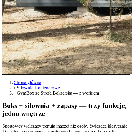
Strona główna
›
Silownie Kontenerowe
›
GymBox ze Strefą Bokserską — z workiem
Boks + siłownia + zapasy — trzy funkcje,
jedno wnętrze
Sportowcy walczący trenują inaczej niż osoby ćwiczące klasycznie.
Do boksu potrzebujesz przestrzeni do pracy na worku i ruchu