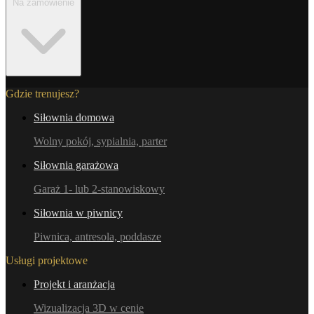
Na zamówienie
Gdzie trenujesz?
Siłownia domowa
Wolny pokój, sypialnia, parter
Siłownia garażowa
Garaż 1- lub 2-stanowiskowy
Siłownia w piwnicy
Piwnica, antresola, poddasze
Usługi projektowe
Projekt i aranżacja
Wizualizacja 3D w cenie