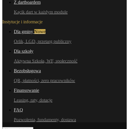
Z dartboardem
Kącik dart w każdym module
Instytucje i informacje
Dla gminy
Nowe
Orlik, LGD, przetarg publiczny
Dla szkoły
Aktywna Szkoła, WF, społeczność
Bezobsługowa
QR, płatności, zero pracowników
Finansowanie
Leasing, raty, dotacje
FAQ
Pozwolenia, fundamenty, dostawa