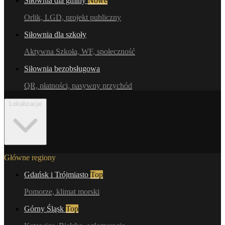
Siłownia dla gminy
Nowe
Orlik, LGD, projekt publiczny
Siłownia dla szkoły
Aktywna Szkoła, WF, społeczność
Siłownia bezobsługowa
QR, płatności, pasywny przychód
Lokalizacje
Główne regiony
Gdańsk i Trójmiasto
Top
Pomorze, klimat morski
Górny Śląsk
Top