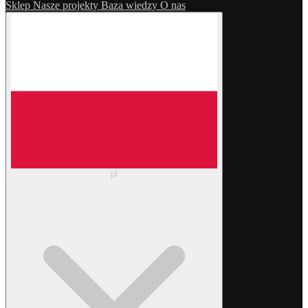
Sklep
Nasze projekty
Baza wiedzy
O nas
pl