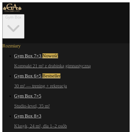
Gym Box
Rozmiary
Gym Box 7×3
Nowość
Kompakt 21 m² z drabinką gimnastyczną
Gym Box 6×5
Bestseller
30 m² — trening + rekreacja
Gym Box 7×5
Studio-level, 35 m²
Gym Box 8×3
Klasyk, 24 m², dla 1–2 osób