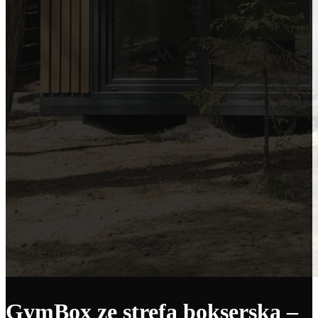
GymBox ze strefą bokserską –