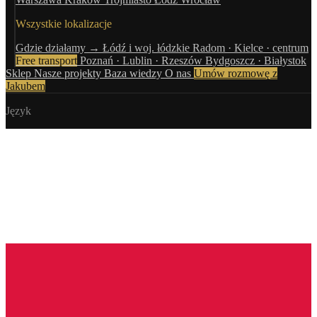
Wszystkie lokalizacje
Gdzie działamy →
Łódź i woj. łódzkie
Radom · Kielce · centrum
Free transport
Poznań · Lublin · Rzeszów
Bydgoszcz · Białystok
Sklep
Nasze projekty
Baza wiedzy
O nas
Umów rozmowę z
Jakubem
Język