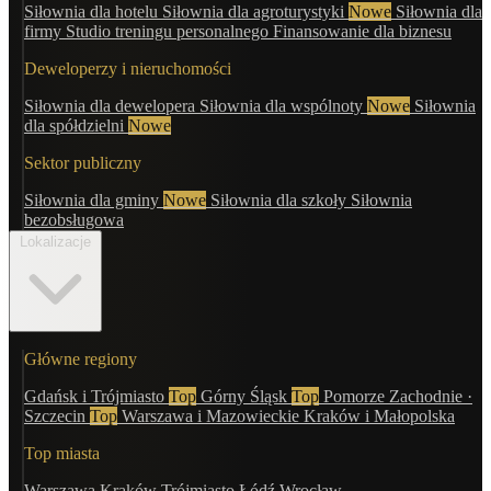
Siłownia dla hotelu
Siłownia dla agroturystyki
Nowe
Siłownia dla
firmy
Studio treningu personalnego
Finansowanie dla biznesu
Deweloperzy i nieruchomości
Siłownia dla dewelopera
Siłownia dla wspólnoty
Nowe
Siłownia
dla spółdzielni
Nowe
Sektor publiczny
Siłownia dla gminy
Nowe
Siłownia dla szkoły
Siłownia
bezobsługowa
Lokalizacje
Główne regiony
Gdańsk i Trójmiasto
Top
Górny Śląsk
Top
Pomorze Zachodnie ·
Szczecin
Top
Warszawa i Mazowieckie
Kraków i Małopolska
Top miasta
Warszawa
Kraków
Trójmiasto
Łódź
Wrocław