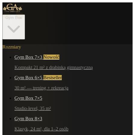
“
Gym Box
Rozmiary
Gym Box 7×3
Nowość
Kompakt 21 m² z drabinką gimnastyczną
Gym Box 6×5
Bestseller
30 m² — trening + rekreacja
Gym Box 7×5
Studio-level, 35 m²
Gym Box 8×3
Klasyk, 24 m², dla 1–2 osób