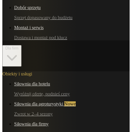
Dobór sprzętu
Sprzęt dopasowany do budżetu
Montaż i serwis
Dostawa i montaż pod klucz
Dla firm
Obiekty i usługi
Siłownia dla hotelu
Wyróżnij ofertę, podnieś ceny
Siłownia dla agroturystyki
Nowe
Zwrot w 2–4 sezony
Siłownia dla firmy