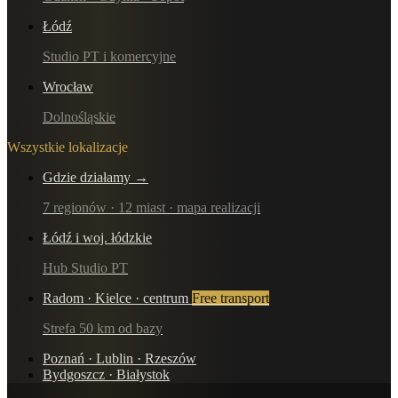
Łódź
Studio PT i komercyjne
Wrocław
Dolnośląskie
Wszystkie lokalizacje
Gdzie działamy →
7 regionów · 12 miast · mapa realizacji
Łódź i woj. łódzkie
Hub Studio PT
Radom · Kielce · centrum
Free transport
Strefa 50 km od bazy
Poznań · Lublin · Rzeszów
Bydgoszcz · Białystok