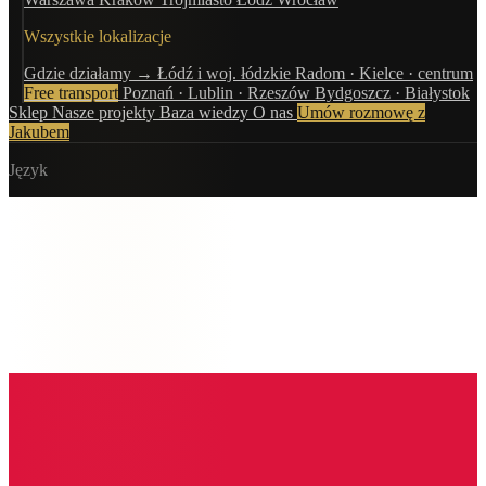
Wszystkie lokalizacje
Gdzie działamy →
Łódź i woj. łódzkie
Radom · Kielce · centrum
Free transport
Poznań · Lublin · Rzeszów
Bydgoszcz · Białystok
Sklep
Nasze projekty
Baza wiedzy
O nas
Umów rozmowę z
Jakubem
Język