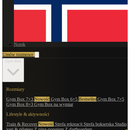
Norsk
Umów rozmowę
Gym Box
Rozmiary
Gym Box 7×3
Nowość
Gym Box 6×5
Bestseller
Gym Box 7×5
Gym Box 8×3
Gym Box na wymiar
Lifestyle & aktywności
Train & Recover
Nowość
Strefa rekreacji
Strefa bokserska
Studio
jogi & pilatesu
Z ping-pongiem
Z dartboardem