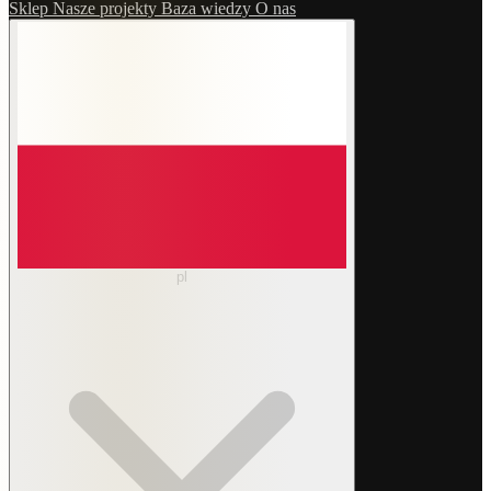
Sklep
Nasze projekty
Baza wiedzy
O nas
pl