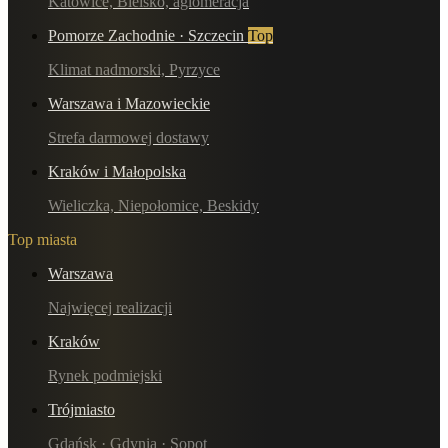
Katowice, Bielsko, aglomeracja
Pomorze Zachodnie · Szczecin
Top
Klimat nadmorski, Pyrzyce
Warszawa i Mazowieckie
Strefa darmowej dostawy
Kraków i Małopolska
Wieliczka, Niepołomice, Beskidy
Top miasta
Warszawa
Najwięcej realizacji
Kraków
Rynek podmiejski
Trójmiasto
Gdańsk · Gdynia · Sopot