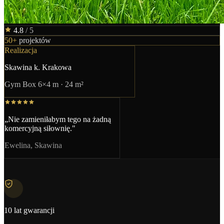
4.8
/ 5
50+
projektów
Realizacja
Skawina k. Krakowa
Gym Box 6×4 m · 24 m²
„Nie zamieniłabym tego na żadną
komercyjną siłownię."
Ewelina, Skawina
10 lat gwarancji