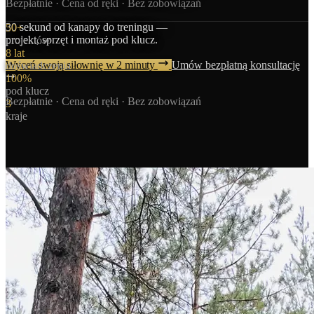
Bezpłatnie · Cena od ręki · Bez zobowiązań
30 sekund od kanapy do treningu —
50+
projekt, sprzęt i montaż pod klucz.
projektów
8 lat
Wyceń swoją siłownię w 2 minuty
Umów bezpłatną konsultację
doświadczenia
100%
pod klucz
Bezpłatnie · Cena od ręki · Bez zobowiązań
3
kraje