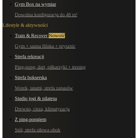
Gym Box na wymiar
Dowolna konfiguracja do 48 m²
Lifestyle & aktywności
Train & Recover
Nowość
Gym + sauna fińska + prysznic
Strefa rekreacji
Ping-pong, dart, piłkarzyki + trening
Strefa bokserska
Worek, tatami, strefa zapasów
Studio jogi & pilatesu
Drewno, cisza, klimatyzacja
Z ping-pongiem
Stół, strefa siłowa obok