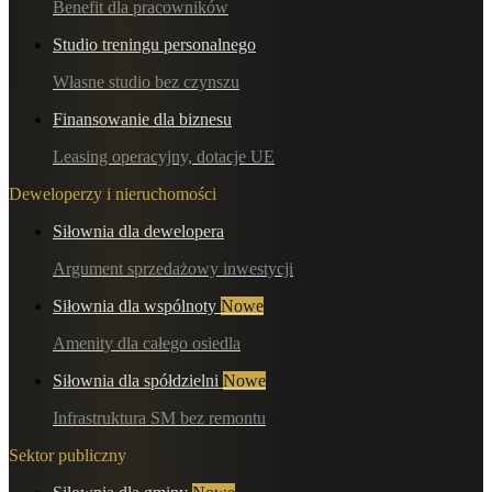
Benefit dla pracowników
Studio treningu personalnego
Własne studio bez czynszu
Finansowanie dla biznesu
Leasing operacyjny, dotacje UE
Deweloperzy i nieruchomości
Siłownia dla dewelopera
Argument sprzedażowy inwestycji
Siłownia dla wspólnoty
Nowe
Amenity dla całego osiedla
Siłownia dla spółdzielni
Nowe
Infrastruktura SM bez remontu
Sektor publiczny