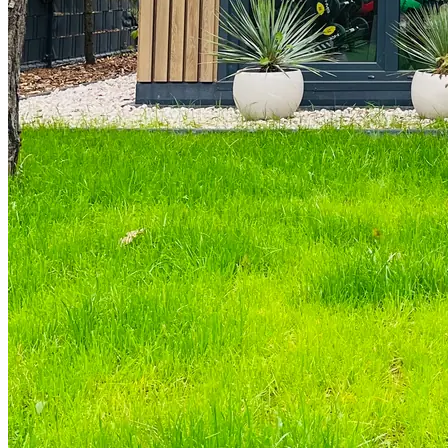
Kompleksowa realizacja siłowni
Własna siłownia w ogrodzie, garażu lub piwnicy —
zaprojektowana, wyposażona i zmontowana pod klucz. Ty tylko
zaczynasz trening.
Całoroczna
Pod klucz
Pod Twój cel
Finansowanie
50+
projektów
8 lat
doświadczenia
100%
pod klucz
3
kraje