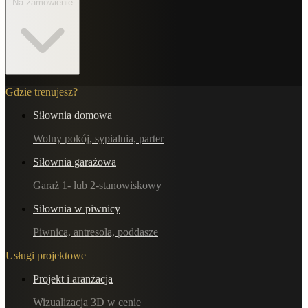
Na zamówienie
Gdzie trenujesz?
Siłownia domowa
Wolny pokój, sypialnia, parter
Siłownia garażowa
Garaż 1- lub 2-stanowiskowy
Siłownia w piwnicy
Piwnica, antresola, poddasze
Usługi projektowe
Projekt i aranżacja
Wizualizacja 3D w cenie