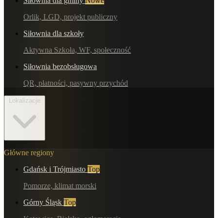
Siłownia dla gminy
Nowe
Orlik, LGD, projekt publiczny
Siłownia dla szkoły
Aktywna Szkoła, WF, społeczność
Siłownia bezobsługowa
QR, płatności, pasywny przychód
Lokalizacje
Główne regiony
Gdańsk i Trójmiasto
Top
Pomorze, klimat morski
Górny Śląsk
Top