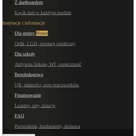
Z dartboardem
Kącik dart w każdym module
Instytucje i informacje
Dla gminy
Nowe
Orlik, LGD, przetarg publiczny
Dla szkoły
Aktywna Szkoła, WF, społeczność
Bezobsługowa
QR, płatności, zero pracowników
Finansowanie
Leasing, raty, dotacje
FAQ
Pozwolenia, fundamenty, dostawa