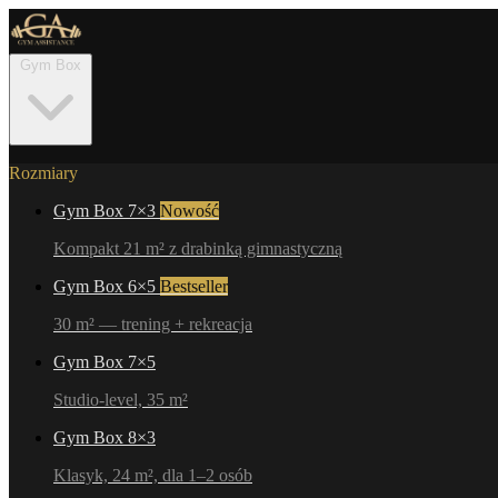
Gym Box
Rozmiary
Gym Box 7×3
Nowość
Kompakt 21 m² z drabinką gimnastyczną
Gym Box 6×5
Bestseller
30 m² — trening + rekreacja
Gym Box 7×5
Studio-level, 35 m²
Gym Box 8×3
Klasyk, 24 m², dla 1–2 osób