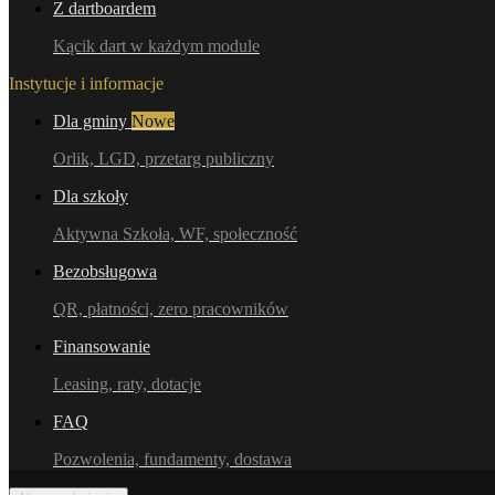
Z dartboardem
Kącik dart w każdym module
Instytucje i informacje
Dla gminy
Nowe
Orlik, LGD, przetarg publiczny
Dla szkoły
Aktywna Szkoła, WF, społeczność
Bezobsługowa
QR, płatności, zero pracowników
Finansowanie
Leasing, raty, dotacje
FAQ
Pozwolenia, fundamenty, dostawa