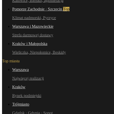
Katowice, Bielsko, aglomeracja
Pomorze Zachodnie · Szczecin
Top
Klimat nadmorski, Pyrzyce
Warszawa i Mazowieckie
Strefa darmowej dostawy
Kraków i Małopolska
Wieliczka, Niepołomice, Beskidy
Top miasta
Warszawa
Najwięcej realizacji
Kraków
Rynek podmiejski
Trójmiasto
Gdańsk · Gdynia · Sopot