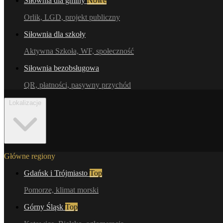
Siłownia dla gminy
Nowe
Orlik, LGD, projekt publiczny
Siłownia dla szkoły
Aktywna Szkoła, WF, społeczność
Siłownia bezobsługowa
QR, płatności, pasywny przychód
Lokalizacje
Główne regiony
Gdańsk i Trójmiasto
Top
Pomorze, klimat morski
Górny Śląsk
Top