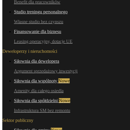
Benefit dla pracowników
Studio treningu personalnego
Własne studio bez czynszu
Finansowanie dla biznesu
Leasing operacyjny, dotacje UE
Deweloperzy i nieruchomości
Siłownia dla dewelopera
Argument sprzedażowy inwestycji
Siłownia dla wspólnoty
Nowe
Amenity dla całego osiedla
Siłownia dla spółdzielni
Nowe
Infrastruktura SM bez remontu
Sektor publiczny