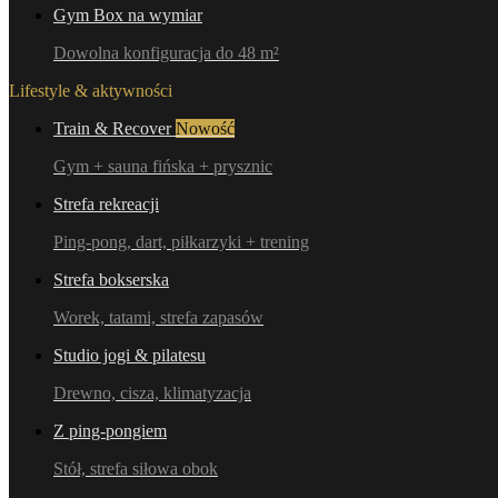
Gym Box na wymiar
Dowolna konfiguracja do 48 m²
Lifestyle & aktywności
Train & Recover
Nowość
Gym + sauna fińska + prysznic
Strefa rekreacji
Ping-pong, dart, piłkarzyki + trening
Strefa bokserska
Worek, tatami, strefa zapasów
Studio jogi & pilatesu
Drewno, cisza, klimatyzacja
Z ping-pongiem
Stół, strefa siłowa obok