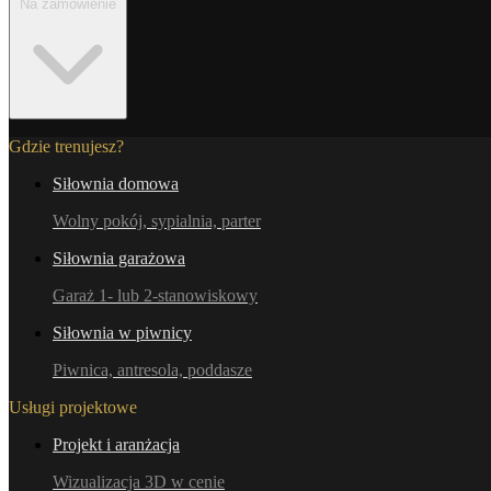
Na zamówienie
Gdzie trenujesz?
Siłownia domowa
Wolny pokój, sypialnia, parter
Siłownia garażowa
Garaż 1- lub 2-stanowiskowy
Siłownia w piwnicy
Piwnica, antresola, poddasze
Usługi projektowe
Projekt i aranżacja
Wizualizacja 3D w cenie