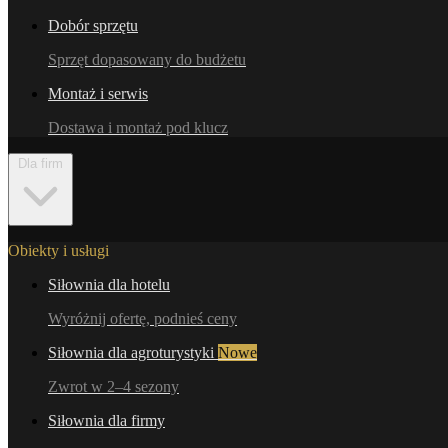
Dobór sprzętu
Sprzęt dopasowany do budżetu
Montaż i serwis
Dostawa i montaż pod klucz
Dla firm
Obiekty i usługi
Siłownia dla hotelu
Wyróżnij ofertę, podnieś ceny
Siłownia dla agroturystyki
Nowe
Zwrot w 2–4 sezony
Siłownia dla firmy