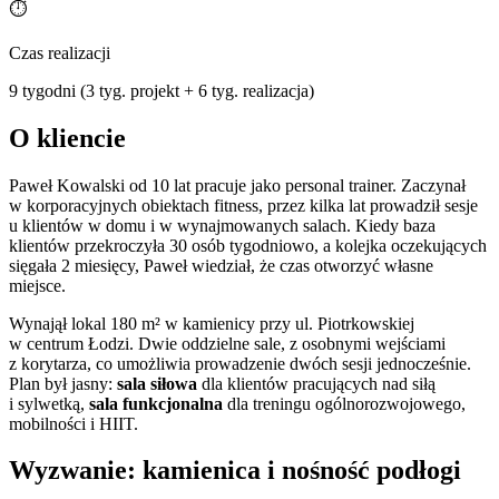
⏱️
Czas realizacji
9 tygodni (3 tyg. projekt + 6 tyg. realizacja)
O kliencie
Paweł Kowalski od 10 lat pracuje jako personal trainer. Zaczynał
w korporacyjnych obiektach fitness, przez kilka lat prowadził sesje
u klientów w domu i w wynajmowanych salach. Kiedy baza
klientów przekroczyła 30 osób tygodniowo, a kolejka oczekujących
sięgała 2 miesięcy, Paweł wiedział, że czas otworzyć własne
miejsce.
Wynajął lokal 180 m² w kamienicy przy ul. Piotrkowskiej
w centrum Łodzi. Dwie oddzielne sale, z osobnymi wejściami
z korytarza, co umożliwia prowadzenie dwóch sesji jednocześnie.
Plan był jasny:
sala siłowa
dla klientów pracujących nad siłą
i sylwetką,
sala funkcjonalna
dla treningu ogólnorozwojowego,
mobilności i HIIT.
Wyzwanie: kamienica i nośność podłogi