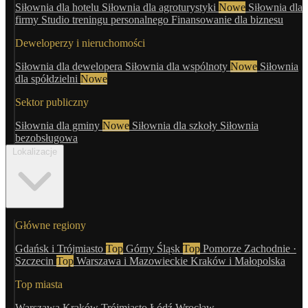
Siłownia dla hotelu
Siłownia dla agroturystyki
Nowe
Siłownia dla
firmy
Studio treningu personalnego
Finansowanie dla biznesu
Deweloperzy i nieruchomości
Siłownia dla dewelopera
Siłownia dla wspólnoty
Nowe
Siłownia
dla spółdzielni
Nowe
Sektor publiczny
Siłownia dla gminy
Nowe
Siłownia dla szkoły
Siłownia
bezobsługowa
Lokalizacje
Główne regiony
Gdańsk i Trójmiasto
Top
Górny Śląsk
Top
Pomorze Zachodnie ·
Szczecin
Top
Warszawa i Mazowieckie
Kraków i Małopolska
Top miasta
Warszawa
Kraków
Trójmiasto
Łódź
Wrocław