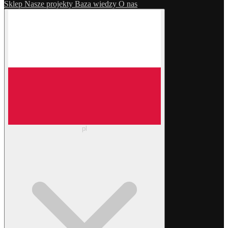
Sklep
Nasze projekty
Baza wiedzy
O nas
pl