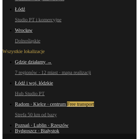
Łódź
Studio PT i komercyjne
Wrocław
Dolnośląskie
Wszystkie lokalizacje
Gdzie działamy →
7 regionów · 12 miast · mapa realizacji
Łódź i woj. łódzkie
Hub Studio PT
Radom · Kielce · centrum
Free transport
Strefa 50 km od bazy
Poznań · Lublin · Rzeszów
Bydgoszcz · Białystok