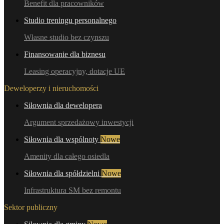
Benefit dla pracowników
Studio treningu personalnego
Własne studio bez czynszu
Finansowanie dla biznesu
Leasing operacyjny, dotacje UE
Deweloperzy i nieruchomości
Siłownia dla dewelopera
Argument sprzedażowy inwestycji
Siłownia dla wspólnoty
Nowe
Amenity dla całego osiedla
Siłownia dla spółdzielni
Nowe
Infrastruktura SM bez remontu
Sektor publiczny