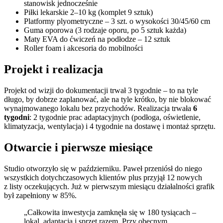
stanowisk jednocześnie
Piłki lekarskie 2–10 kg (komplet 9 sztuk)
Platformy plyometryczne – 3 szt. o wysokości 30/45/60 cm
Guma oporowa (3 rodzaje oporu, po 5 sztuk każda)
Maty EVA do ćwiczeń na podłodze – 12 sztuk
Roller foam i akcesoria do mobilności
Projekt i realizacja
Projekt od wizji do dokumentacji trwał 3 tygodnie – to na tyle
długo, by dobrze zaplanować, ale na tyle krótko, by nie blokować
wynajmowanego lokalu bez przychodów. Realizacja trwała
6
tygodni
: 2 tygodnie prac adaptacyjnych (podłoga, oświetlenie,
klimatyzacja, wentylacja) i 4 tygodnie na dostawę i montaż sprzętu.
Otwarcie i pierwsze miesiące
Studio otworzyło się w październiku. Paweł przeniósł do niego
wszystkich dotychczasowych klientów plus przyjął 12 nowych
z listy oczekujących. Już w pierwszym miesiącu działalności grafik
był zapełniony w 85%.
„Całkowita inwestycja zamknęła się w 180 tysiącach –
lokal, adaptacja i sprzęt razem. Przy obecnym