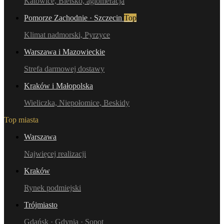
Katowice, Bielsko, aglomeracja
Pomorze Zachodnie · Szczecin
Top
Klimat nadmorski, Pyrzyce
Warszawa i Mazowieckie
Strefa darmowej dostawy
Kraków i Małopolska
Wieliczka, Niepołomice, Beskidy
Top miasta
Warszawa
Najwięcej realizacji
Kraków
Rynek podmiejski
Trójmiasto
Gdańsk · Gdynia · Sopot