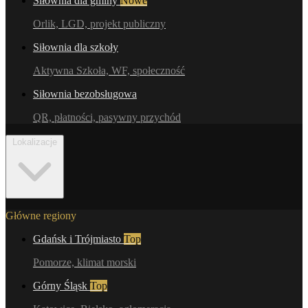
Siłownia dla gminy
Nowe
Orlik, LGD, projekt publiczny
Siłownia dla szkoły
Aktywna Szkoła, WF, społeczność
Siłownia bezobsługowa
QR, płatności, pasywny przychód
Lokalizacje
Główne regiony
Gdańsk i Trójmiasto
Top
Pomorze, klimat morski
Górny Śląsk
Top