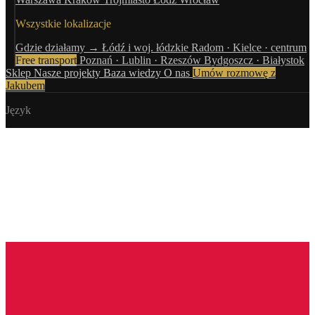
Wszystkie lokalizacje
Gdzie działamy →
Łódź i woj. łódzkie
Radom · Kielce · centrum
Free transport
Poznań · Lublin · Rzeszów
Bydgoszcz · Białystok
Sklep
Nasze projekty
Baza wiedzy
O nas
Umów rozmowę z
Jakubem
Język