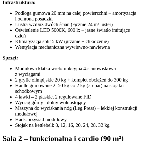
Infrastruktura:
Podłoga gumowa 20 mm na całej powierzchni – amortyzacja
i ochrona posadzki
Lustra wzdłuż dwóch ścian (łącznie 24 m² luster)
Oświetlenie LED 5000K, 600 lx – jasne światło imitujące
dzień
Klimatyzacja split 5 kW (grzanie + chłodzenie)
Wentylacja mechaniczna wywiewno-nawiewna
Sprzęt:
Modułowa klatka wielofunkcyjna 4-stanowiskowa
z wyciągami
2 gryfie olimpijskie 20 kg + komplet obciążeń do 300 kg
Hantle gumowane 2–50 kg co 2 kg (25 par) na stojaku
schodkowym
4 ławki – 2 płaskie, 2 regulowane FID
Wyciąg górny i dolny wolnostojący
Maszyna do wyciskania nóg (Leg Press) – lekkiej konstrukcji
modułowej
Hack-przysiad modułowy
Stojak na kettlebell: 8, 12, 16, 20, 24, 28, 32 kg
Sala 2 – funkcjonalna i cardio (90 m²)