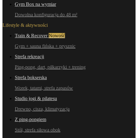
Gym Box na wymiar
Dowolna konfiguracja do 48 m²
Lifestyle & aktywności
Train & Recover
Nowość
Gym + sauna fińska + prysznic
Strefa rekreacji
Ping-pong, dart, piłkarzyki + trening
Strefa bokserska
Worek, tatami, strefa zapasów
Studio jogi & pilatesu
Drewno, cisza, klimatyzacja
Z ping-pongiem
Stół, strefa siłowa obok