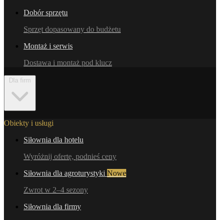
Dobór sprzętu
Sprzęt dopasowany do budżetu
Montaż i serwis
Dostawa i montaż pod klucz
Dla firm
Obiekty i usługi
Siłownia dla hotelu
Wyróżnij ofertę, podnieś ceny
Siłownia dla agroturystyki
Nowe
Zwrot w 2–4 sezony
Siłownia dla firmy