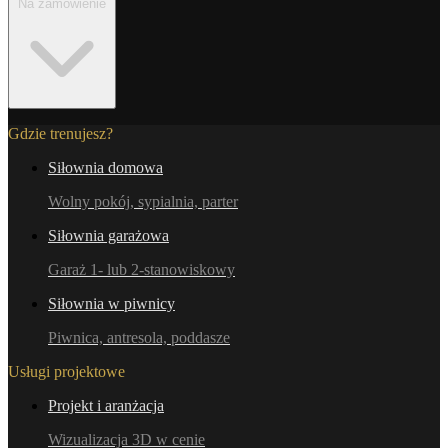
Na zamówienie
Gdzie trenujesz?
Siłownia domowa
Wolny pokój, sypialnia, parter
Siłownia garażowa
Garaż 1- lub 2-stanowiskowy
Siłownia w piwnicy
Piwnica, antresola, poddasze
Usługi projektowe
Projekt i aranżacja
Wizualizacja 3D w cenie