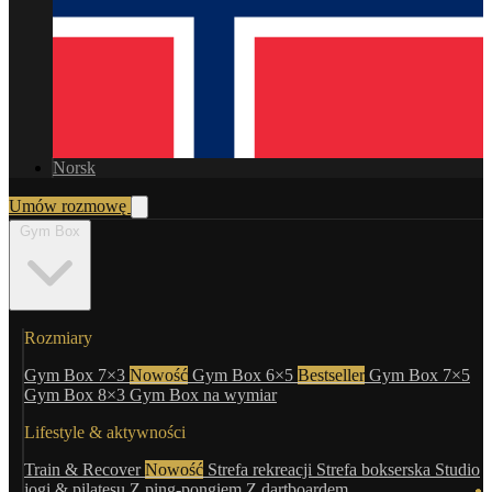
Norsk
Umów rozmowę
Gym Box
Rozmiary
Gym Box 7×3
Nowość
Gym Box 6×5
Bestseller
Gym Box 7×5
Gym Box 8×3
Gym Box na wymiar
Lifestyle & aktywności
Train & Recover
Nowość
Strefa rekreacji
Strefa bokserska
Studio
jogi & pilatesu
Z ping-pongiem
Z dartboardem