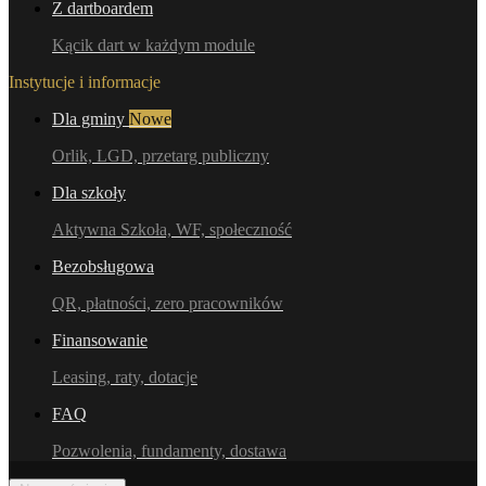
Z dartboardem
Kącik dart w każdym module
Instytucje i informacje
Dla gminy
Nowe
Orlik, LGD, przetarg publiczny
Dla szkoły
Aktywna Szkoła, WF, społeczność
Bezobsługowa
QR, płatności, zero pracowników
Finansowanie
Leasing, raty, dotacje
FAQ
Pozwolenia, fundamenty, dostawa