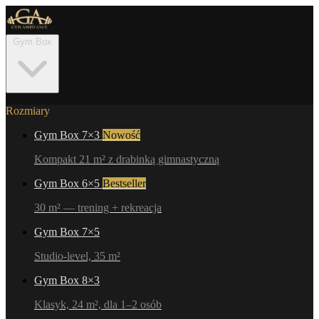
Gym Box
Rozmiary
Gym Box 7×3
Nowość
Kompakt 21 m² z drabinką gimnastyczną
Gym Box 6×5
Bestseller
30 m² — trening + rekreacja
Gym Box 7×5
Studio-level, 35 m²
Gym Box 8×3
Klasyk, 24 m², dla 1–2 osób