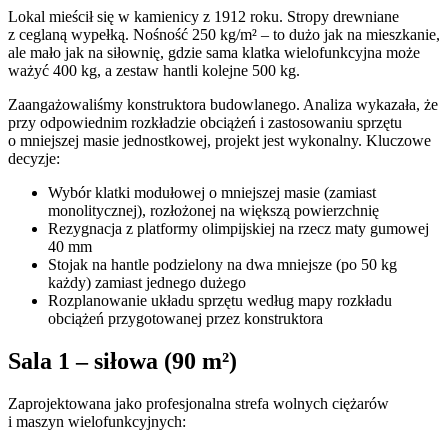
Lokal mieścił się w kamienicy z 1912 roku. Stropy drewniane
z ceglaną wypełką. Nośność 250 kg/m² – to dużo jak na mieszkanie,
ale mało jak na siłownię, gdzie sama klatka wielofunkcyjna może
ważyć 400 kg, a zestaw hantli kolejne 500 kg.
Zaangażowaliśmy konstruktora budowlanego. Analiza wykazała, że
przy odpowiednim rozkładzie obciążeń i zastosowaniu sprzętu
o mniejszej masie jednostkowej, projekt jest wykonalny. Kluczowe
decyzje:
Wybór klatki modułowej o mniejszej masie (zamiast
monolitycznej), rozłożonej na większą powierzchnię
Rezygnacja z platformy olimpijskiej na rzecz maty gumowej
40 mm
Stojak na hantle podzielony na dwa mniejsze (po 50 kg
każdy) zamiast jednego dużego
Rozplanowanie układu sprzętu według mapy rozkładu
obciążeń przygotowanej przez konstruktora
Sala 1 – siłowa (90 m²)
Zaprojektowana jako profesjonalna strefa wolnych ciężarów
i maszyn wielofunkcyjnych: