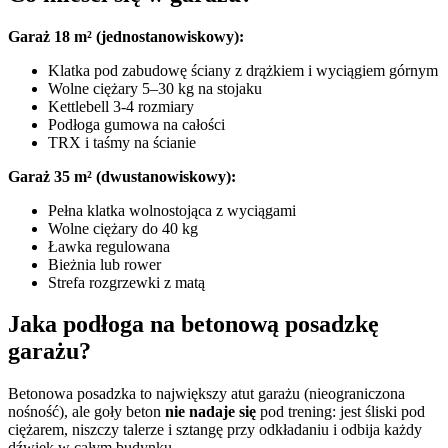
Garaż 18 m² (jednostanowiskowy):
Klatka pod zabudowę ściany z drążkiem i wyciągiem górnym
Wolne ciężary 5–30 kg na stojaku
Kettlebell 3-4 rozmiary
Podłoga gumowa na całości
TRX i taśmy na ścianie
Garaż 35 m² (dwustanowiskowy):
Pełna klatka wolnostojąca z wyciągami
Wolne ciężary do 40 kg
Ławka regulowana
Bieżnia lub rower
Strefa rozgrzewki z matą
Jaka podłoga na betonową posadzkę
garażu?
Betonowa posadzka to największy atut garażu (nieograniczona
nośność), ale goły beton
nie nadaje się
pod trening: jest śliski pod
ciężarem, niszczy talerze i sztangę przy odkładaniu i odbija każdy
dźwięk w całym budynku.