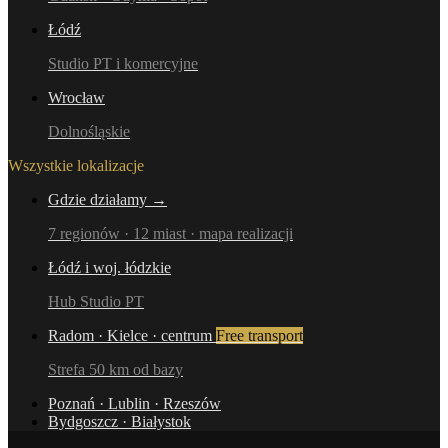
Łódź
Studio PT i komercyjne
Wrocław
Dolnośląskie
Wszystkie lokalizacje
Gdzie działamy →
7 regionów · 12 miast · mapa realizacji
Łódź i woj. łódzkie
Hub Studio PT
Radom · Kielce · centrum
Free transport
Strefa 50 km od bazy
Poznań · Lublin · Rzeszów
Bydgoszcz · Białystok