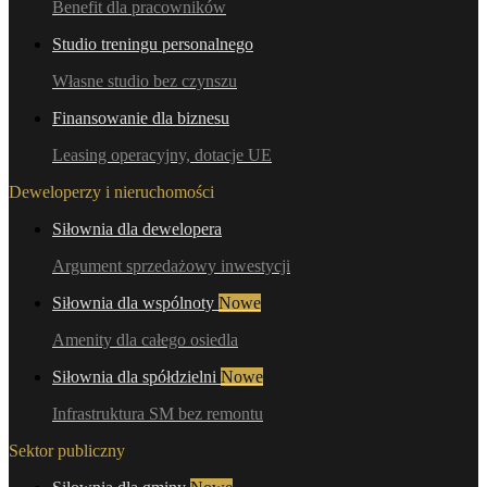
Benefit dla pracowników
Studio treningu personalnego
Własne studio bez czynszu
Finansowanie dla biznesu
Leasing operacyjny, dotacje UE
Deweloperzy i nieruchomości
Siłownia dla dewelopera
Argument sprzedażowy inwestycji
Siłownia dla wspólnoty
Nowe
Amenity dla całego osiedla
Siłownia dla spółdzielni
Nowe
Infrastruktura SM bez remontu
Sektor publiczny