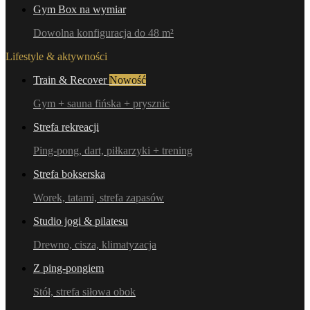
Gym Box na wymiar
Dowolna konfiguracja do 48 m²
Lifestyle & aktywności
Train & Recover
Nowość
Gym + sauna fińska + prysznic
Strefa rekreacji
Ping-pong, dart, piłkarzyki + trening
Strefa bokserska
Worek, tatami, strefa zapasów
Studio jogi & pilatesu
Drewno, cisza, klimatyzacja
Z ping-pongiem
Stół, strefa siłowa obok