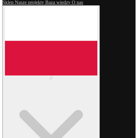
Sklep
Nasze projekty
Baza wiedzy
O nas
pl