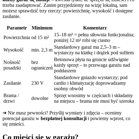
trzeba zaadaptować. Zanim przyjedziemy na wizję lokalną, sam
możesz sprawdzić trzy rzeczy: powierzchnię, wysokość i dostępne
zasilanie.
Parametr
Minimum
Komentarz
15–18 m² = pełna siłownia funkcjonalna;
Powierzchnia
od 15 m²
poniżej 12 m² robi się ciasno
Standardowy garaż ma 2,5–3 m –
Wysokość
min. 2,3 m
wystarczy na klatkę i drążek pod sufitem
Betonowa płyta na gruncie udźwignie
Nośność
bez
każdy sprzęt – to przewaga garażu nad
posadzki
ograniczeń
poddaszem
Standardowe gniazdo wystarczy; pod
Zasilanie
230 V
cardio i klimatyzację doprowadzamy
osobny obwód
Brama /
Sprzęt wnosimy w częściach i składamy
dowolne
drzwi
na miejscu – brama nie musi być szeroka
➜ Nie masz pewności? Przyślij wymiary i zdjęcia – ocenimy
potencjał garażu w
bezpłatnej konsultacji
i powiemy wprost, co
się zmieści.
Co mieści się w garażu?