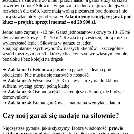
Jeździsz na siłownię 20 minut przez miasto, a garaż służy za skład
rowerów i opon? Siłownia w garażu to jedno z najrozsądniejszych
rozwiązań dla osób, które mają wolną przestrzeń pod domem i nie
chcą stawiać niczego od zera. ➜
Adaptujemy istniejący garaż pod
klucz – projekt, sprzęt i montaż – od 28 900 zł.
Jedno auto zajmuje ~12 m². Garaż jednostanowiskowy to 18–25 m²,
dwustanowiskowy – 35–50 m². Reszta to przestrzeń, którą można
wykorzystać lepiej. Siłownia w garażu to jeden
z najpopularniejszych wyborów naszych klientów – szczególnie
wśród mężczyzn po 30., którzy chcą ćwiczyć we własnym tempie,
bez tłoku i bez kolejki na drążek.
➜
Zaleta nr 1:
Betonowa posadzka garażu – idealna pod
obciążenia. Nie musisz się martwić o nośność.
➜
Zaleta nr 2:
Wysokość 2,5–3 m – wystarczy na drążki pod
sufitem, wyciąg górny, pełną klatkę.
➜
Zaleta nr 3:
Osobne wejście – trenujesz o 5 rano, nie budząc
domowników.
➜
Zaleta nr 4:
Brama garażowa = naturalna wentylacja latem.
Czy mój garaż się nadaje na siłownię?
Najczęstsze pytanie, jakie słyszymy. Dobra wiadomość:
prawie
każdy garaż się nadaje
– kwestia tylko, ile sprzętu się zmieści i co