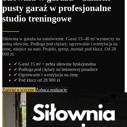
pusty garaż w profesjonalne
studio treningowe
Siłownia w garażu na zamówienie. Garaż 15–40 m² wystarczy na
pełną siłownię. Podłoga pod ciężary, ogrzewanie i wentylacja na
zimę, miejsce na auto. Projekt, sprzęt, montaż pod klucz. Od 28
900 zł.
✔
Garaż 15 m² = pełna siłownia funkcjonalna
✔
Podłoga pod ciężary na betonowej posadzce
✔
Ogrzewanie i wentylacja na zimę
✔
Pod klucz od 28 900 zł
Zapytaj o wycenę
Zobacz realizacje