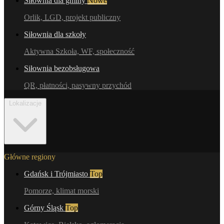
Siłownia dla gminy
Nowe
Orlik, LGD, projekt publiczny
Siłownia dla szkoły
Aktywna Szkoła, WF, społeczność
Siłownia bezobsługowa
QR, płatności, pasywny przychód
Lokalizacje
Główne regiony
Gdańsk i Trójmiasto
Top
Pomorze, klimat morski
Górny Śląsk
Top