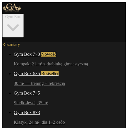
Gym Box
Rozmiary
Gym Box 7×3
Nowość
Kompakt 21 m² z drabinką gimnastyczną
Gym Box 6×5
Bestseller
30 m² — trening + rekreacja
Gym Box 7×5
Studio-level, 35 m²
Gym Box 8×3
Klasyk, 24 m², dla 1–2 osób