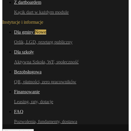
Z dartboardem
Kącik dart w każdym module
Instytucje i informacje
Dla gminy
Nowe
Orlik, LGD, przetarg publiczny
Dla szkoły
Aktywna Szkoła, WF, społeczność
Bezobsługowa
QR, płatności, zero pracowników
Finansowanie
Leasing, raty, dotacje
FAQ
Pozwolenia, fundamenty, dostawa