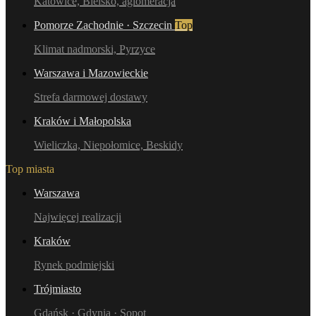
Katowice, Bielsko, aglomeracja
Pomorze Zachodnie · Szczecin
Top
Klimat nadmorski, Pyrzyce
Warszawa i Mazowieckie
Strefa darmowej dostawy
Kraków i Małopolska
Wieliczka, Niepołomice, Beskidy
Top miasta
Warszawa
Najwięcej realizacji
Kraków
Rynek podmiejski
Trójmiasto
Gdańsk · Gdynia · Sopot