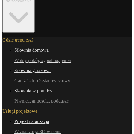
Na zamówienie
Gdzie trenujesz?
Siłownia domowa
Wolny pokój, sypialnia, parter
Siłownia garażowa
Garaż 1- lub 2-stanowiskowy
Siłownia w piwnicy
Piwnica, antresola, poddasze
Usługi projektowe
Projekt i aranżacja
Wizualizacja 3D w cenie