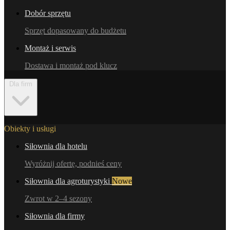
Dobór sprzętu
Sprzęt dopasowany do budżetu
Montaż i serwis
Dostawa i montaż pod klucz
Dla firm
Obiekty i usługi
Siłownia dla hotelu
Wyróżnij ofertę, podnieś ceny
Siłownia dla agroturystyki
Nowe
Zwrot w 2–4 sezony
Siłownia dla firmy