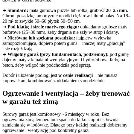
➜
Standard:
mata gumowa puzzle lub rolka, grubość
20–25 mm
.
Chroni posadzkę, amortyzuje upadki ciężarów i tłumi hałas. Na 18–
20 m² to zwykle 50–60 płytek 50×50 cm.
➜
Pod klatkę i strefę martwego ciągu:
dokładamy grubsze maty
buforowe (25–30 mm), żeby drgania nie szły w strop i ściany.
➜
Nierówna lub spękana posadzka:
najpierw wylewka
samopoziomująca, dopiero potem guma – inaczej maty „pracują”
i się rozjeżdżają.
➜
Wilgotny garaż (przy fundamentach, podziemny):
pod gumę
dajemy maty z kanałami wentylacyjnymi i hydrofobową farbę na
beton, żeby wilgoć nie podchodziła pod sprzęt.
Dobór i ułożenie podłogi jest
w cenie realizacji
– nie musisz
kupować ani kombinować z układaniem samodzielnie.
Ogrzewanie i wentylacja – żeby trenować
w garażu też zimą
Surowy garaż jest komfortowy ~6 miesięcy w roku. Bez
ogrzewania zimą temperatura spada do kilku stopni i siłownia
zamienia się w lodówkę. Dlatego przy każdej realizacji dobieramy
ogrzewanie i wentylację pod konkretny garaż: