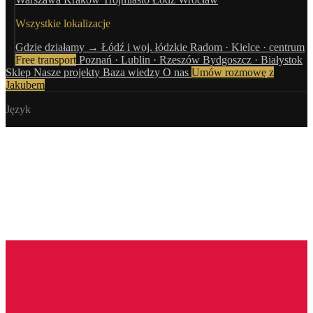
Wszystkie lokalizacje
Gdzie działamy →
Łódź i woj. łódzkie
Radom · Kielce · centrum
Free transport
Poznań · Lublin · Rzeszów
Bydgoszcz · Białystok
Sklep
Nasze projekty
Baza wiedzy
O nas
Umów rozmowę z
Jakubem
Język