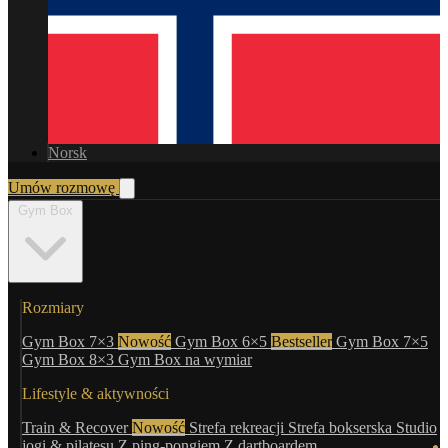
Norsk
Umów rozmowę
Gym Box
Rozmiary
Gym Box 7×3
Nowość
Gym Box 6×5
Bestseller
Gym Box 7×5
Gym Box 8×3
Gym Box na wymiar
Lifestyle & aktywności
Train & Recover
Nowość
Strefa rekreacji
Strefa bokserska
Studio
jogi & pilatesu
Z ping-pongiem
Z dartboardem