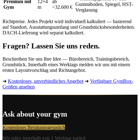
Premium mit
12×4
ab
Gummiboden, Spiegel, HST-
Gym
m
~32.600 €
Verglasung
Richtpreise. Jedes Projekt wird individuell kalkuliert — basierend
auf Standort, Ausstattungsumfang und Grundstücksbesonderheiten.
DACH-Lieferung wird separat kalkuliert.
Fragen? Lassen Sie uns reden.
Beschreiben Sie uns Ihre Idee — Bürobereich, Trainingsbereich,
Grundstück. Innerhalb eines Werktags melden wir uns mit einem
ersten Layoutvorschlag und Richtangebot.
➜
Kostenloses, unverbindliches Angebot
➜
Verfügbare GymBox-
Größen ansehen
Ask about your gym
Kostenloses Beratungsgespräch
Wir rufen innerhalb von 1 Werktag zurück