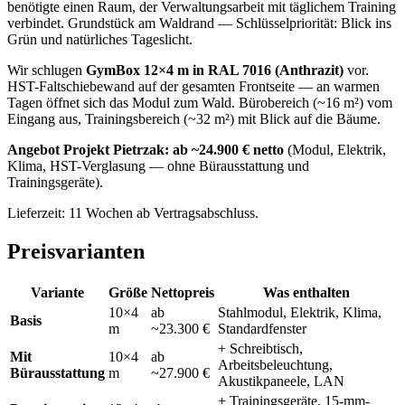
benötigte einen Raum, der Verwaltungsarbeit mit täglichem Training
verbindet. Grundstück am Waldrand — Schlüsselpriorität: Blick ins
Grün und natürliches Tageslicht.
Wir schlugen
GymBox 12×4 m in RAL 7016 (Anthrazit)
vor.
HST-Faltschiebewand auf der gesamten Frontseite — an warmen
Tagen öffnet sich das Modul zum Wald. Bürobereich (~16 m²) vom
Eingang aus, Trainingsbereich (~32 m²) mit Blick auf die Bäume.
Angebot Projekt Pietrzak: ab ~24.900 € netto
(Modul, Elektrik,
Klima, HST-Verglasung — ohne Bürausstattung und
Trainingsgeräte).
Lieferzeit: 11 Wochen ab Vertragsabschluss.
Preisvarianten
Variante
Größe
Nettopreis
Was enthalten
10×4
ab
Stahlmodul, Elektrik, Klima,
Basis
m
~23.300 €
Standardfenster
+ Schreibtisch,
Mit
10×4
ab
Arbeitsbeleuchtung,
Bürausstattung
m
~27.900 €
Akustikpaneele, LAN
+ Trainingsgeräte, 15-mm-