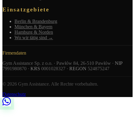
Einsatzgebiete
Berlin & Brandenburg
München & Bayern
Hamburg & Norden
Wo wir tätig sind →
Firmendaten
Gym Assistance Sp. z o.o. · Pawłów 84, 26-510 Pawłów ·
NIP
7991980870 ·
KRS
0001028327 ·
REGON
524875247
© 2026 Gym Assistance. Alle Rechte vorbehalten.
Datenschutz