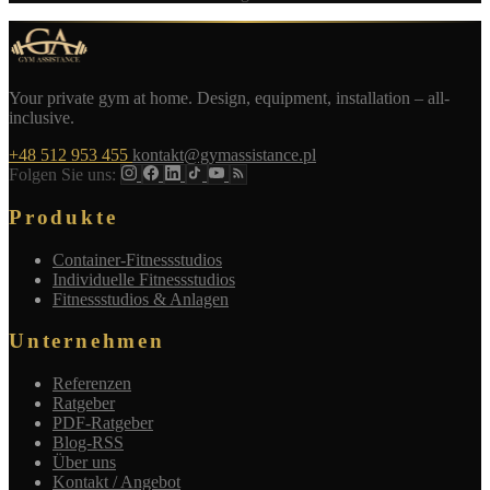
Your private gym at home. Design, equipment, installation – all-
inclusive.
+48 512 953 455
kontakt@gymassistance.pl
Folgen Sie uns:
Produkte
Container-Fitnessstudios
Individuelle Fitnessstudios
Fitnessstudios & Anlagen
Unternehmen
Referenzen
Ratgeber
PDF-Ratgeber
Blog-RSS
Über uns
Kontakt / Angebot