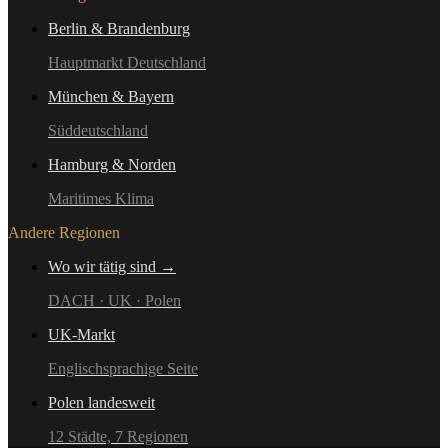
Berlin & Brandenburg
Hauptmarkt Deutschland
München & Bayern
Süddeutschland
Hamburg & Norden
Maritimes Klima
Andere Regionen
Wo wir tätig sind →
DACH · UK · Polen
UK-Markt
Englischsprachige Seite
Polen landesweit
12 Städte, 7 Regionen