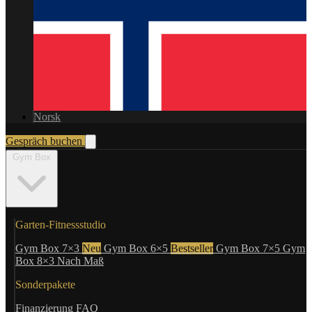
Norsk
Gespräch buchen
Gym Box
Garten-Fitnessstudio
Gym Box 7×3
Neu
Gym Box 6×5
Bestseller
Gym Box 7×5
Gym
Box 8×3
Nach Maß
Sonderpakete
Finanzierung
FAQ