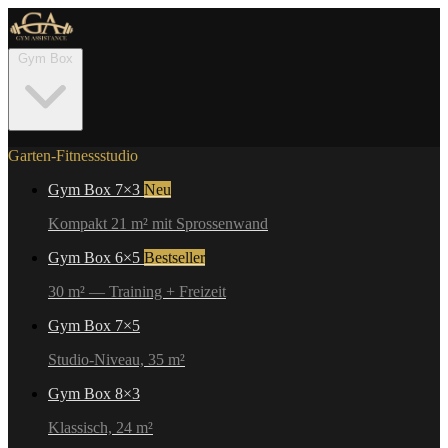
Gym Box
Garten-Fitnessstudio
Gym Box 7×3
Neu
Kompakt 21 m² mit Sprossenwand
Gym Box 6×5
Bestseller
30 m² — Training + Freizeit
Gym Box 7×5
Studio-Niveau, 35 m²
Gym Box 8×3
Klassisch, 24 m²