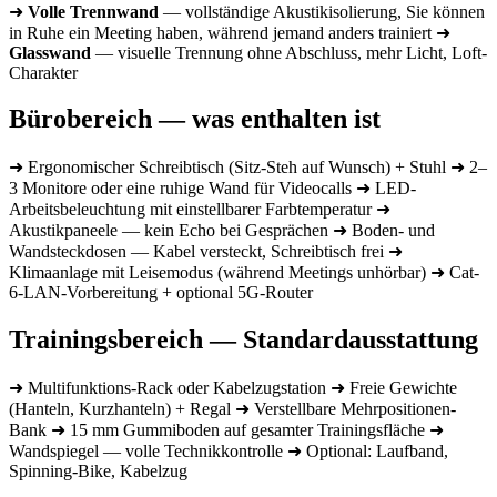
➜
Volle Trennwand
— vollständige Akustikisolierung, Sie können
in Ruhe ein Meeting haben, während jemand anders trainiert ➜
Glasswand
— visuelle Trennung ohne Abschluss, mehr Licht, Loft-
Charakter
Bürobereich — was enthalten ist
➜ Ergonomischer Schreibtisch (Sitz-Steh auf Wunsch) + Stuhl ➜ 2–
3 Monitore oder eine ruhige Wand für Videocalls ➜ LED-
Arbeitsbeleuchtung mit einstellbarer Farbtemperatur ➜
Akustikpaneele — kein Echo bei Gesprächen ➜ Boden- und
Wandsteckdosen — Kabel versteckt, Schreibtisch frei ➜
Klimaanlage mit Leisemodus (während Meetings unhörbar) ➜ Cat-
6-LAN-Vorbereitung + optional 5G-Router
Trainingsbereich — Standardausstattung
➜ Multifunktions-Rack oder Kabelzugstation ➜ Freie Gewichte
(Hanteln, Kurzhanteln) + Regal ➜ Verstellbare Mehrpositionen-
Bank ➜ 15 mm Gummiboden auf gesamter Trainingsfläche ➜
Wandspiegel — volle Technikkontrolle ➜ Optional: Laufband,
Spinning-Bike, Kabelzug