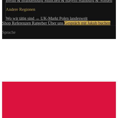
Berlin & Brandenburg
München & Bayern
Hamburg & Norden
Andere Regionen
Wo wir tätig sind →
UK-Markt
Polen landesweit
Shop
Referenzen
Ratgeber
Über uns
Gespräch mit Jakub buchen
Sprache