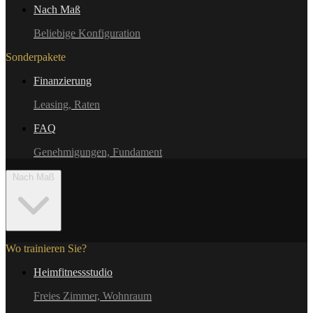
Nach Maß
Beliebige Konfiguration
Sonderpakete
Finanzierung
Leasing, Raten
FAQ
Genehmigungen, Fundament
Nach Maß
Wo trainieren Sie?
Heimfitnessstudio
Freies Zimmer, Wohnraum