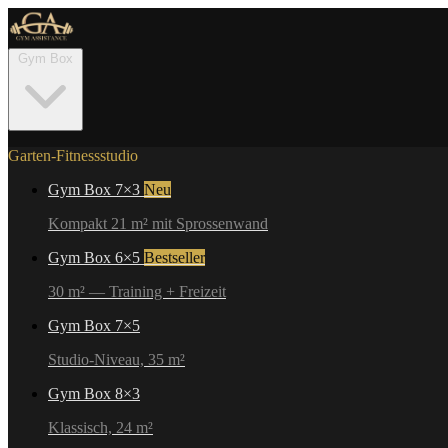
Gym Box
Garten-Fitnessstudio
Gym Box 7×3
Neu
Kompakt 21 m² mit Sprossenwand
Gym Box 6×5
Bestseller
30 m² — Training + Freizeit
Gym Box 7×5
Studio-Niveau, 35 m²
Gym Box 8×3
Klassisch, 24 m²