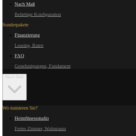
Nach Maß
Beliebige Konfiguration
Sonderpakete
Finanzierung
Leasing, Raten
FAQ
Genehmigungen, Fundament
Nach Maß
Wo trainieren Sie?
Heimfitnessstudio
Freies Zimmer, Wohnraum