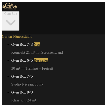
Gym Box
Garten-Fitnessstudio
Gym Box 7×3
Neu
Kompakt 21 m² mit Sprossenwand
Gym Box 6×5
Bestseller
30 m² — Training + Freizeit
Gym Box 7×5
Studio-Niveau, 35 m²
Gym Box 8×3
Klassisch, 24 m²