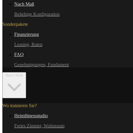
Nach Maß
Beliebige Konfiguration
Sonderpakete
Finanzierung
Leasing, Raten
FAQ
Genehmigungen, Fundament
Nach Maß
Wo trainieren Sie?
Heimfitnessstudio
Freies Zimmer, Wohnraum