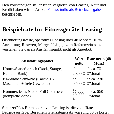
Den vollständigen steuerlichen Vergleich von Leasing, Kauf und
Kredit haben wir im Artikel
Fitnessstudio als Betriebsausgabe
beschrieben.
Beispielrate für Fitnessgeräte-Leasing
Orientierungswerte, operatives Leasing über 48 Monate, 10 %
Anzahlung, Restwert, Marge abhängig vom Referenzzinssatz —
verstehen Sie das als Ausgangspunkt, nicht als Angebot.
Wert
Rate netto (48
Ausstattungspaket
netto
Mon.)
Home-/Starterbereich (Rack, Stange,
ab
ab ca. 70
Hanteln, Bank)
2.800 €
€/Monat
PT-Studio Semi-Pro (Cardio + 2
ab
ab ca. 230
Maschinen + freie Gewichte)
9.500 €
€/Monat
ab
Kommerzielles Studio Full Commercial
ab ca. 660
28.000
(komplette Zone)
€/Monat
€
Steuereffekt.
Beim operativen Leasing ist die volle Rate
Betriebsausgabe. Bei einem Grenzsteuersatz von rund 30 % kostet