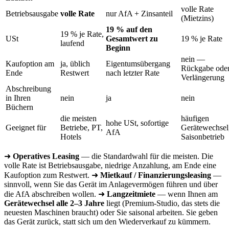
volle Rate
Betriebsausgabe
volle Rate
nur AfA + Zinsanteil
(Mietzins)
19 % auf den
19 % je Rate,
USt
Gesamtwert zu
19 % je Rate
laufend
Beginn
nein —
Kaufoption am
ja, üblich
Eigentumsübergang
Rückgabe ode
Ende
Restwert
nach letzter Rate
Verlängerung
Abschreibung
in Ihren
nein
ja
nein
Büchern
die meisten
häufigen
hohe USt, sofortige
Geeignet für
Betriebe, PT,
Gerätewechsel
AfA
Hotels
Saisonbetrieb
➜
Operatives Leasing
— die Standardwahl für die meisten. Die
volle Rate ist Betriebsausgabe, niedrige Anzahlung, am Ende eine
Kaufoption zum Restwert. ➜
Mietkauf / Finanzierungsleasing
—
sinnvoll, wenn Sie das Gerät im Anlagevermögen führen und über
die AfA abschreiben wollen. ➜
Langzeitmiete
— wenn Ihnen am
Gerätewechsel alle 2–3 Jahre
liegt (Premium-Studio, das stets die
neuesten Maschinen braucht) oder Sie saisonal arbeiten. Sie geben
das Gerät zurück, statt sich um den Wiederverkauf zu kümmern.