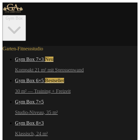
Gym Box
Garten-Fitnessstudio
Gym Box 7×3
Neu
Kompakt 21 m² mit Sprossenwand
Gym Box 6×5
Bestseller
30 m² — Training + Freizeit
Gym Box 7×5
Studio-Niveau, 35 m²
Gym Box 8×3
Klassisch, 24 m²