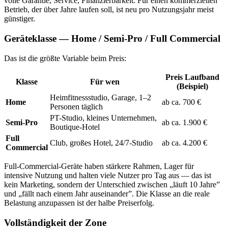
volle Garantie, Service, Finanzierbarkeit. Für einen kommerziellen
Betrieb, der über Jahre laufen soll, ist neu pro Nutzungsjahr meist
günstiger.
Geräteklasse — Home / Semi-Pro / Full Commercial
Das ist die größte Variable beim Preis:
Preis Laufband
Klasse
Für wen
(Beispiel)
Heimfitnessstudio, Garage, 1–2
Home
ab ca. 700 €
Personen täglich
PT-Studio, kleines Unternehmen,
Semi-Pro
ab ca. 1.900 €
Boutique-Hotel
Full
Club, großes Hotel, 24/7-Studio
ab ca. 4.200 €
Commercial
Full-Commercial-Geräte haben stärkere Rahmen, Lager für
intensive Nutzung und halten viele Nutzer pro Tag aus — das ist
kein Marketing, sondern der Unterschied zwischen „läuft 10 Jahre”
und „fällt nach einem Jahr auseinander”. Die Klasse an die reale
Belastung anzupassen ist der halbe Preiserfolg.
Vollständigkeit der Zone