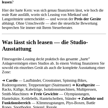
leasen
?
Hier der harte Kern: was sich genau finanzieren lässt, wie hoch die
reale Rate ausfällt, worin sich Leasing von Mietkauf und
Langzeitmiete unterscheidet — und wovon der
Preis der Geräte
abhängt. Ohne Umschweife — aber die steuerliche Bewertung
besprechen Sie immer mit Ihrem Steuerberater.
Was lässt sich leasen — die Studio-
Ausstattung
Fitnessgeräte-Leasing deckt praktisch das gesamte „harte”
Anlagevermögen eines Studios ab. In einem Vertrag finanzieren Sie
sowohl ein einzelnes Gerät als auch die komplette Ausstattung einer
Zone:
➜
Cardio
— Laufbänder, Crosstrainer, Spinning-Bikes,
Ruderergometer, Treppensteiger (Stairmaster) ➜
Kraftgeräte
—
Racks, Käfige, Kabelzüge, Isolationsmaschinen, Multipressen,
Smith-Maschinen ➜
Freie Gewichte
— Olympiastangen,
Hantelsätze, Kettlebells, Hantelscheiben, Ständer ➜
Zubehör und
Funktionsbereich
— Klimmzugstangen, Plyo-Boxen, Battle
Ropes, Sportboden, Spiegel, Regale