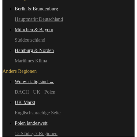
Berlin & Brandenburg
Hauptmarkt Deutschland
München & Bayern
Süddeutschland
Hamburg & Norden
Maritimes Klima
Andere Regionen
Wo wir tätig sind →
DACH · UK · Polen
UK-Markt
Englischsprachige Seite
Polen landesweit
12 Städte, 7 Regionen