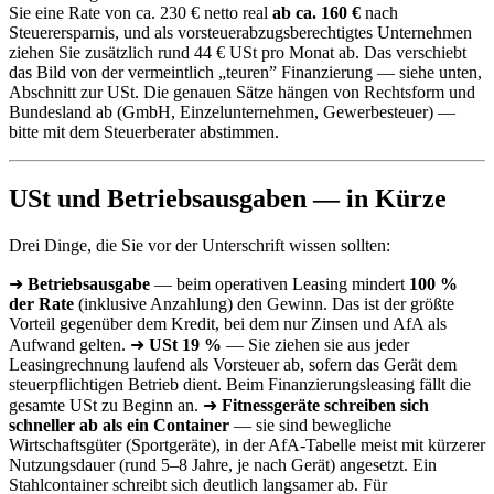
Sie eine Rate von ca. 230 € netto real
ab ca. 160 €
nach
Steuerersparnis, und als vorsteuerabzugsberechtigtes Unternehmen
ziehen Sie zusätzlich rund 44 € USt pro Monat ab. Das verschiebt
das Bild von der vermeintlich „teuren” Finanzierung — siehe unten,
Abschnitt zur USt. Die genauen Sätze hängen von Rechtsform und
Bundesland ab (GmbH, Einzelunternehmen, Gewerbesteuer) —
bitte mit dem Steuerberater abstimmen.
USt und Betriebsausgaben — in Kürze
Drei Dinge, die Sie vor der Unterschrift wissen sollten:
➜
Betriebsausgabe
— beim operativen Leasing mindert
100 %
der Rate
(inklusive Anzahlung) den Gewinn. Das ist der größte
Vorteil gegenüber dem Kredit, bei dem nur Zinsen und AfA als
Aufwand gelten. ➜
USt 19 %
— Sie ziehen sie aus jeder
Leasingrechnung laufend als Vorsteuer ab, sofern das Gerät dem
steuerpflichtigen Betrieb dient. Beim Finanzierungsleasing fällt die
gesamte USt zu Beginn an. ➜
Fitnessgeräte schreiben sich
schneller ab als ein Container
— sie sind bewegliche
Wirtschaftsgüter (Sportgeräte), in der AfA-Tabelle meist mit kürzerer
Nutzungsdauer (rund 5–8 Jahre, je nach Gerät) angesetzt. Ein
Stahlcontainer schreibt sich deutlich langsamer ab. Für