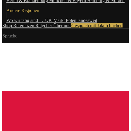
Berlin & Brandenburg
München & Bayern
Hamburg & Norden
Andere Regionen
Wo wir tätig sind →
UK-Markt
Polen landesweit
Shop
Referenzen
Ratgeber
Über uns
Gespräch mit Jakub buchen
Sprache