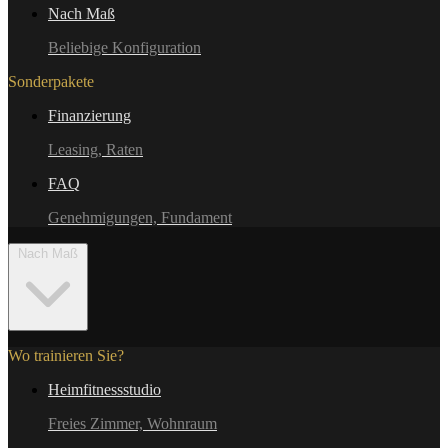
Nach Maß
Beliebige Konfiguration
Sonderpakete
Finanzierung
Leasing, Raten
FAQ
Genehmigungen, Fundament
Nach Maß
Wo trainieren Sie?
Heimfitnessstudio
Freies Zimmer, Wohnraum