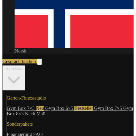
Norsk
Gespräch buchen
Gym Box
Garten-Fitnessstudio
Gym Box 7×3
Neu
Gym Box 6×5
Bestseller
Gym Box 7×5
Gym
Box 8×3
Nach Maß
Sonderpakete
Finanzierung
FAQ