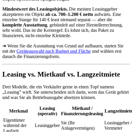
Mindestwert des Leasingobjekts.
Die meisten Leasinggeber
akzeptieren ein Objekt
ab ca. 700–1.200 € netto
aufwärts. Eine
einzelne Stange für 140 € least niemand separat — aber die
komplette Ausstattung
, gebündelt auf einer Herstellerrechnung,
sehr wohl. Das ist die Kernregel: Es lohnt sich, das Paket zu
finanzieren, nicht einzelne Kleinteile.
➜ Wenn Sie die Ausstattung von Grund auf aufbauen, starten Sie
mit der
Geräteauswahl nach Budget und Fläche
und wählen erst
danach die Finanzierungsform.
Leasing vs. Mietkauf vs. Langzeitmiete
Drei Modelle, die ein Verkäufer gerne in einen Topf namens
„Leasing” wirft. Sie unterscheiden sich darin, wem das Gerät gehört
und was Sie als Betriebsausgabe absetzen können.
Leasing
Mietkauf /
Merkmal
Langzeitmiet
(operativ)
Finanzierungsleasing
Eigentümer
Sie (Ihr
Leasinggeber /
während der
Leasinggeber
Anlagevermögen)
Vermieter
Laufzeit