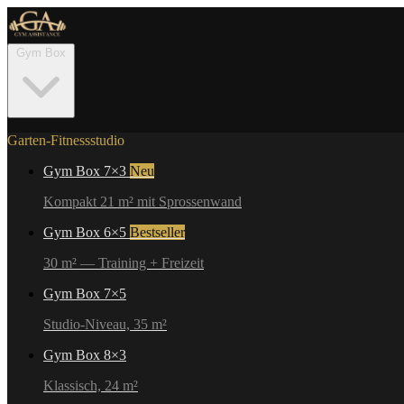
Gym Box
Garten-Fitnessstudio
Gym Box 7×3
Neu
Kompakt 21 m² mit Sprossenwand
Gym Box 6×5
Bestseller
30 m² — Training + Freizeit
Gym Box 7×5
Studio-Niveau, 35 m²
Gym Box 8×3
Klassisch, 24 m²