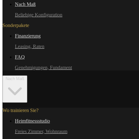
Nach Maß
Beliebige Konfiguration
Sonderpakete
Finanzierung
Leasing, Raten
FAQ
Genehmigungen, Fundament
Nach Maß
Wo trainieren Sie?
Heimfitnessstudio
Freies Zimmer, Wohnraum