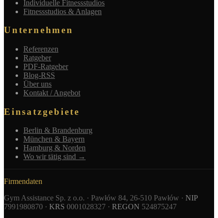
Individuelle Fitnessstudios
Fitnessstudios & Anlagen
Unternehmen
Referenzen
Ratgeber
PDF-Ratgeber
Blog-RSS
Über uns
Kontakt / Angebot
Einsatzgebiete
Berlin & Brandenburg
München & Bayern
Hamburg & Norden
Wo wir tätig sind →
Firmendaten
Gym Assistance Sp. z o.o. · Pawłów 84, 26-510 Pawłów ·
NIP
7991980870 ·
KRS
0001028327 ·
REGON
524875247