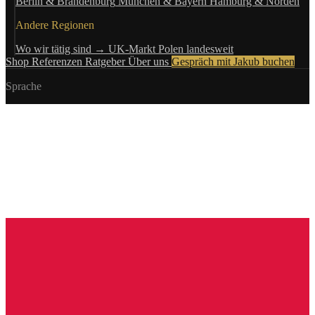
Berlin & Brandenburg
München & Bayern
Hamburg & Norden
Andere Regionen
Wo wir tätig sind →
UK-Markt
Polen landesweit
Shop
Referenzen
Ratgeber
Über uns
Gespräch mit Jakub buchen
Sprache