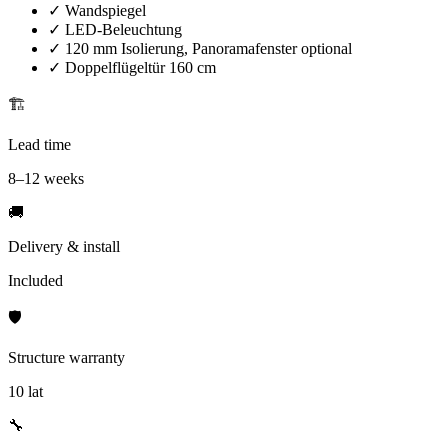
✓
Wandspiegel
✓
LED-Beleuchtung
✓
120 mm Isolierung, Panoramafenster optional
✓
Doppelflügeltür 160 cm
🏗️
Lead time
8–12 weeks
🚚
Delivery & install
Included
🛡️
Structure warranty
10 lat
🔧