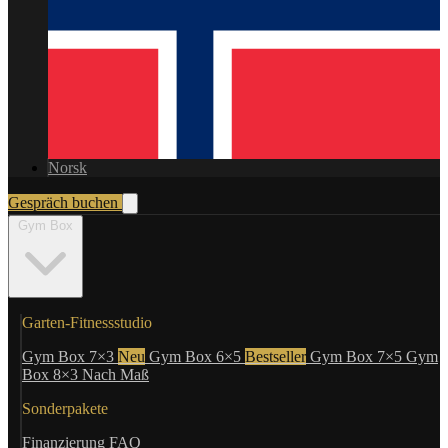
Norsk
Gespräch buchen
Gym Box
Garten-Fitnessstudio
Gym Box 7×3
Neu
Gym Box 6×5
Bestseller
Gym Box 7×5
Gym
Box 8×3
Nach Maß
Sonderpakete
Finanzierung
FAQ