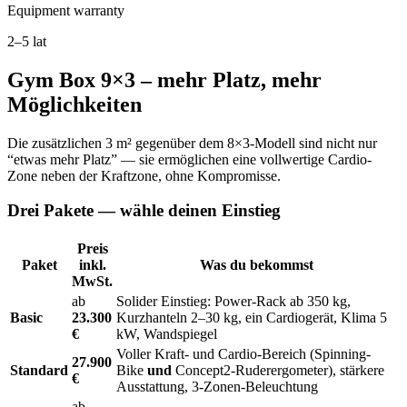
Equipment warranty
2–5 lat
Gym Box 9×3 – mehr Platz, mehr
Möglichkeiten
Die zusätzlichen 3 m² gegenüber dem 8×3-Modell sind nicht nur
“etwas mehr Platz” — sie ermöglichen eine vollwertige Cardio-
Zone neben der Kraftzone, ohne Kompromisse.
Drei Pakete — wähle deinen Einstieg
Preis
Paket
inkl.
Was du bekommst
MwSt.
ab
Solider Einstieg: Power-Rack ab 350 kg,
Basic
23.300
Kurzhanteln 2–30 kg, ein Cardiogerät, Klima 5
€
kW, Wandspiegel
Voller Kraft- und Cardio-Bereich (Spinning-
27.900
Standard
Bike
und
Concept2-Ruderergometer), stärkere
€
Ausstattung, 3-Zonen-Beleuchtung
ab