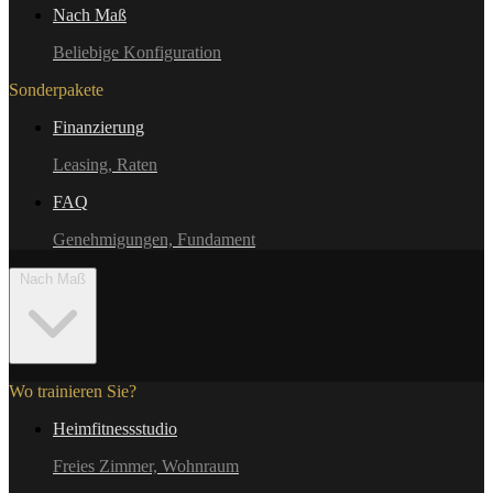
Nach Maß
Beliebige Konfiguration
Sonderpakete
Finanzierung
Leasing, Raten
FAQ
Genehmigungen, Fundament
Nach Maß
Wo trainieren Sie?
Heimfitnessstudio
Freies Zimmer, Wohnraum