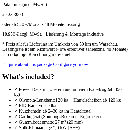
Paketpreis (inkl. MwSt.)
ab 23.300 €
oder ab 520 €/Monat · 48 Monate Leasing
18.950 € zzgl. MwSt. · Lieferung & Montage inklusive
* Preis gilt für Lieferung im Umkreis von 50 km um Warschau.
Leasingrate ist ein Richtwert (~8% effektiver Jahreszins, 48 Monate)
— endgültige Berechnung individuell.
Enquire about this package
Configure your own
What's included?
✓
Power-Rack mit oberem und unterem Kabelzug (ab 350
kg)
✓
Olympia-Langhantel 20 kg + Hantelscheiben ab 120 kg
✓
FID-Bank verstellbar
✓
Kurzhanteln ab 2–30 kg im Hantelregal
✓
Cardiogerät (Spinning-Bike oder Ergometer)
✓
Gummibodenmatte 27 m² (20 mm)
✓
Split-Klimaanlage 5,0 kW (A++)