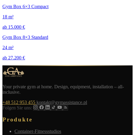
Gym Box 6×3 Compact
18 m²
ab 15.000 €
Gym Box 8×3 Standard
24 m²
ab 27.200 €
Your private gym at home. Design, equipment, installation – all-
inclusive.
+48 512 953 455
kontakt@gymassistance.pl
Folgen Sie uns:
Produkte
Container-Fitnessstudios