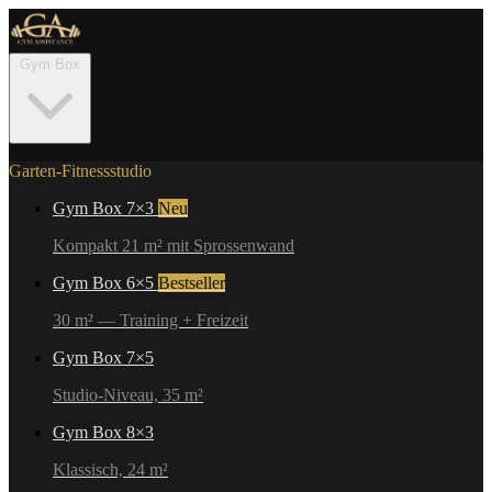
Gym Box
Garten-Fitnessstudio
Gym Box 7×3
Neu
Kompakt 21 m² mit Sprossenwand
Gym Box 6×5
Bestseller
30 m² — Training + Freizeit
Gym Box 7×5
Studio-Niveau, 35 m²
Gym Box 8×3
Klassisch, 24 m²