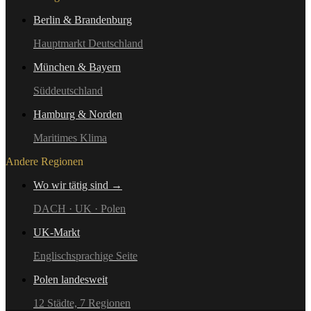
Berlin & Brandenburg
Hauptmarkt Deutschland
München & Bayern
Süddeutschland
Hamburg & Norden
Maritimes Klima
Andere Regionen
Wo wir tätig sind →
DACH · UK · Polen
UK-Markt
Englischsprachige Seite
Polen landesweit
12 Städte, 7 Regionen