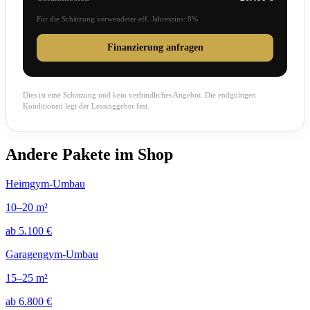
Für die Schätzung verwendeter eff. Jahreszins: 8%
Finanzierung anfragen
Dies ist eine Schätzung und kein verbindliches Angebot. Die endgültigen
Konditionen legt der Leasinggeber fest.
Andere Pakete im Shop
Heimgym-Umbau
10–20 m²
ab 5.100 €
Garagengym-Umbau
15–25 m²
ab 6.800 €