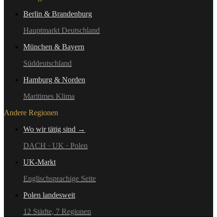
Berlin & Brandenburg
Hauptmarkt Deutschland
München & Bayern
Süddeutschland
Hamburg & Norden
Maritimes Klima
Andere Regionen
Wo wir tätig sind →
DACH · UK · Polen
UK-Markt
Englischsprachige Seite
Polen landesweit
12 Städte, 7 Regionen