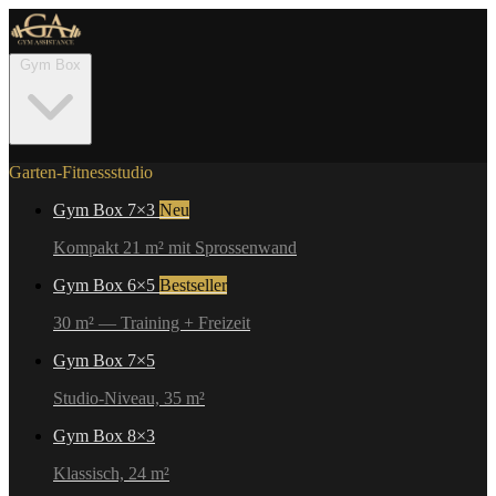
Gym Box
Garten-Fitnessstudio
Gym Box 7×3
Neu
Kompakt 21 m² mit Sprossenwand
Gym Box 6×5
Bestseller
30 m² — Training + Freizeit
Gym Box 7×5
Studio-Niveau, 35 m²
Gym Box 8×3
Klassisch, 24 m²