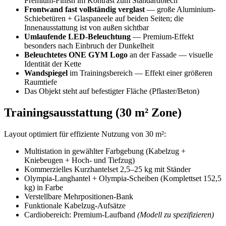
Premium-Finish im Kontrast zum Standardblech
Frontwand fast vollständig verglast
— große Aluminium-
Schiebetüren + Glaspaneele auf beiden Seiten; die
Innenausstattung ist von außen sichtbar
Umlaufende LED-Beleuchtung
— Premium-Effekt
besonders nach Einbruch der Dunkelheit
Beleuchtetes ONE GYM Logo
an der Fassade — visuelle
Identität der Kette
Wandspiegel
im Trainingsbereich — Effekt einer größeren
Raumtiefe
Das Objekt steht auf befestigter Fläche (Pflaster/Beton)
Trainingsausstattung (30 m² Zone)
Layout optimiert für effiziente Nutzung von 30 m²:
Multistation in gewählter Farbgebung (Kabelzug +
Kniebeugen + Hoch- und Tiefzug)
Kommerzielles Kurzhantelset 2,5–25 kg mit Ständer
Olympia-Langhantel + Olympia-Scheiben (Komplettset 152,5
kg) in Farbe
Verstellbare Mehrpositionen-Bank
Funktionale Kabelzug-Aufsätze
Cardiobereich: Premium-Laufband
(Modell zu spezifizieren)