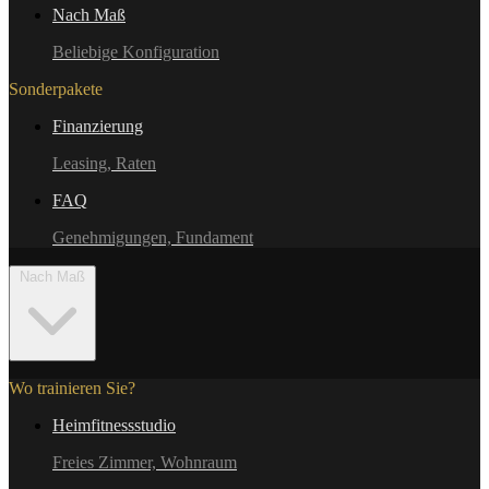
Nach Maß
Beliebige Konfiguration
Sonderpakete
Finanzierung
Leasing, Raten
FAQ
Genehmigungen, Fundament
Nach Maß
Wo trainieren Sie?
Heimfitnessstudio
Freies Zimmer, Wohnraum