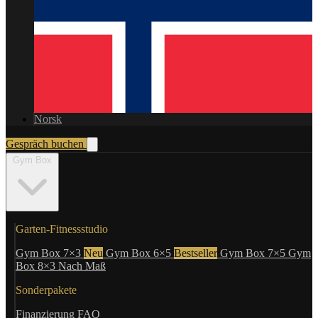
Norsk
Gespräch buchen
Gym Box
Garten-Fitnessstudio
Gym Box 7×3
Neu
Gym Box 6×5
Bestseller
Gym Box 7×5
Gym
Box 8×3
Nach Maß
Sonderpakete
Finanzierung
FAQ