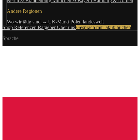
Berlin & Brandenburg
München & Bayern
Hamburg & Norden
Andere Regionen
Wo wir tätig sind →
UK-Markt
Polen landesweit
Shop
Referenzen
Ratgeber
Über uns
Gespräch mit Jakub buchen
Sprache