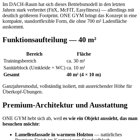
Im DACH-Raum hat sich dieses Betriebsmodell in den letzten
Jahren stark verbreitet (FitX, McFIT, Easyfitness) — allerdings mit
deutlich größerem Footprint. ONE GYM bringt das Konzept in eine
kompakte, standortflexible Form, die ohne 700 m² Ladenfläche
auskommt.
Funktionsaufteilung — 40 m²
Bereich
Fläche
Trainingsbereich
ca. 30 m²
Sanitärblock (Umkleide + WC)
ca. 10 m²
Gesamt
40 m² (4 × 10 m)
Ganzjahresmodul, vollständig isoliert, mit ausreichender Höhe für
Überkopf-Übungen.
Premium-Architektur und Ausstattung
ONE GYM hebt sich ab, weil
es wie ein Objekt aussieht, das man
besuchen möchte
:
Lamellenfassade in warmem Holzton
— natürliches