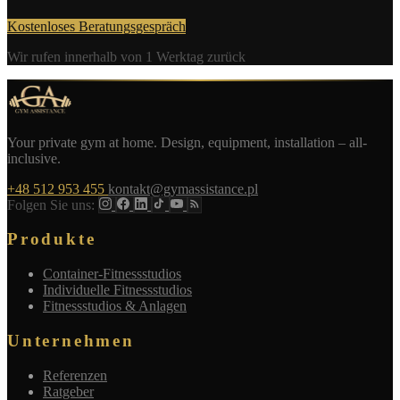
Kostenloses Beratungsgespräch
Wir rufen innerhalb von 1 Werktag zurück
Your private gym at home. Design, equipment, installation – all-
inclusive.
+48 512 953 455
kontakt@gymassistance.pl
Folgen Sie uns:
Produkte
Container-Fitnessstudios
Individuelle Fitnessstudios
Fitnessstudios & Anlagen
Unternehmen
Referenzen
Ratgeber