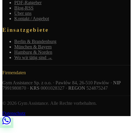
PDF-Ratgeber
Blog-RSS
Über uns
Kontakt / Angebot
Einsatzgebiete
Berlin & Brandenburg
München & Bayern
Hamburg & Norden
Wo wir tätig sind →
Firmendaten
Gym Assistance Sp. z o.o. · Pawłów 84, 26-510 Pawłów ·
NIP
7991980870 ·
KRS
0001028327 ·
REGON
524875247
© 2026 Gym Assistance. Alle Rechte vorbehalten.
Datenschutz