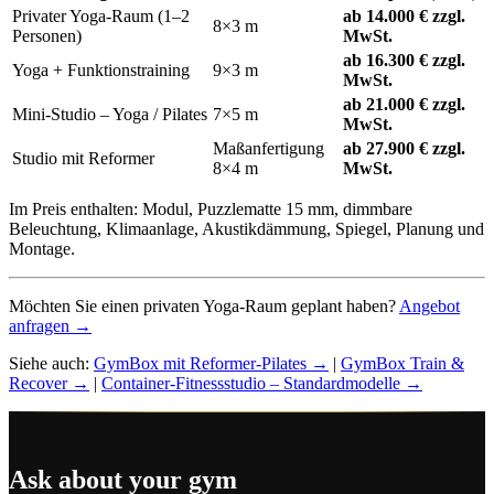
Privater Yoga-Raum (1–2
ab 14.000 € zzgl.
8×3 m
Personen)
MwSt.
ab 16.300 € zzgl.
Yoga + Funktionstraining
9×3 m
MwSt.
ab 21.000 € zzgl.
Mini-Studio – Yoga / Pilates
7×5 m
MwSt.
Maßanfertigung
ab 27.900 € zzgl.
Studio mit Reformer
8×4 m
MwSt.
Im Preis enthalten: Modul, Puzzlematte 15 mm, dimmbare
Beleuchtung, Klimaanlage, Akustikdämmung, Spiegel, Planung und
Montage.
Möchten Sie einen privaten Yoga-Raum geplant haben?
Angebot
anfragen →
Siehe auch:
GymBox mit Reformer-Pilates →
|
GymBox Train &
Recover →
|
Container-Fitnessstudio – Standardmodelle →
Ask about your gym