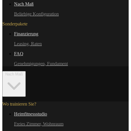
Nach Maß
Beliebige Konfiguration
Sonderpakete
Finanzierung
Leasing, Raten
FAQ
Genehmigungen, Fundament
Nach Maß
Wo trainieren Sie?
Heimfitnessstudio
Freies Zimmer, Wohnraum