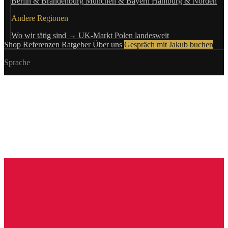
Berlin & Brandenburg
München & Bayern
Hamburg & Norden
Andere Regionen
Wo wir tätig sind →
UK-Markt
Polen landesweit
Shop
Referenzen
Ratgeber
Über uns
Gespräch mit Jakub buchen
Sprache