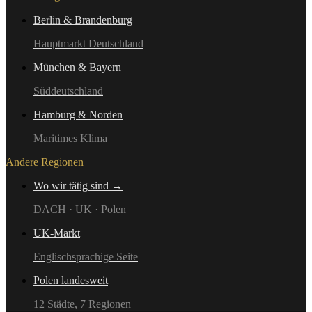
Berlin & Brandenburg
Hauptmarkt Deutschland
München & Bayern
Süddeutschland
Hamburg & Norden
Maritimes Klima
Andere Regionen
Wo wir tätig sind →
DACH · UK · Polen
UK-Markt
Englischsprachige Seite
Polen landesweit
12 Städte, 7 Regionen