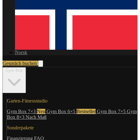
Norsk
Gespräch buchen
Gym Box
Garten-Fitnessstudio
Gym Box 7×3
Neu
Gym Box 6×5
Bestseller
Gym Box 7×5
Gym
Box 8×3
Nach Maß
Sonderpakete
Finanzierung
FAQ