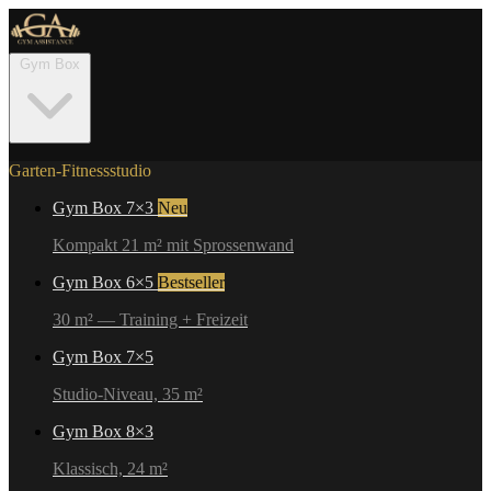
Gym Box
Garten-Fitnessstudio
Gym Box 7×3
Neu
Kompakt 21 m² mit Sprossenwand
Gym Box 6×5
Bestseller
30 m² — Training + Freizeit
Gym Box 7×5
Studio-Niveau, 35 m²
Gym Box 8×3
Klassisch, 24 m²