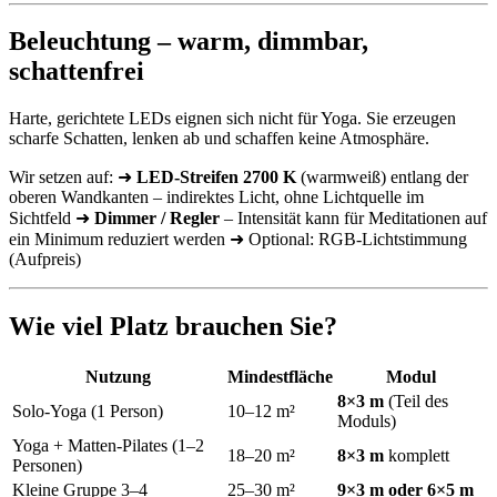
Beleuchtung – warm, dimmbar,
schattenfrei
Harte, gerichtete LEDs eignen sich nicht für Yoga. Sie erzeugen
scharfe Schatten, lenken ab und schaffen keine Atmosphäre.
Wir setzen auf: ➜
LED-Streifen 2700 K
(warmweiß) entlang der
oberen Wandkanten – indirektes Licht, ohne Lichtquelle im
Sichtfeld ➜
Dimmer / Regler
– Intensität kann für Meditationen auf
ein Minimum reduziert werden ➜ Optional: RGB-Lichtstimmung
(Aufpreis)
Wie viel Platz brauchen Sie?
Nutzung
Mindestfläche
Modul
8×3 m
(Teil des
Solo-Yoga (1 Person)
10–12 m²
Moduls)
Yoga + Matten-Pilates (1–2
18–20 m²
8×3 m
komplett
Personen)
Kleine Gruppe 3–4
25–30 m²
9×3 m oder 6×5 m