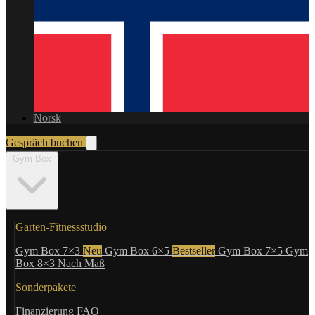
Norsk
Gespräch buchen
Gym Box
Garten-Fitnessstudio
Gym Box 7×3
Neu
Gym Box 6×5
Bestseller
Gym Box 7×5
Gym
Box 8×3
Nach Maß
Sonderpakete
Finanzierung
FAQ