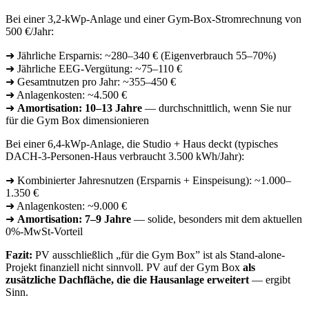
Bei einer 3,2-kWp-Anlage und einer Gym-Box-Stromrechnung von
500 €/Jahr:
➜ Jährliche Ersparnis: ~280–340 € (Eigenverbrauch 55–70%)
➜ Jährliche EEG-Vergütung: ~75–110 €
➜ Gesamtnutzen pro Jahr: ~355–450 €
➜ Anlagenkosten: ~4.500 €
➜
Amortisation: 10–13 Jahre
— durchschnittlich, wenn Sie nur
für die Gym Box dimensionieren
Bei einer 6,4-kWp-Anlage, die Studio + Haus deckt (typisches
DACH-3-Personen-Haus verbraucht 3.500 kWh/Jahr):
➜ Kombinierter Jahresnutzen (Ersparnis + Einspeisung): ~1.000–
1.350 €
➜ Anlagenkosten: ~9.000 €
➜
Amortisation: 7–9 Jahre
— solide, besonders mit dem aktuellen
0%-MwSt-Vorteil
Fazit:
PV ausschließlich „für die Gym Box” ist als Stand-alone-
Projekt finanziell nicht sinnvoll. PV auf der Gym Box
als
zusätzliche Dachfläche, die die Hausanlage erweitert
— ergibt
Sinn.