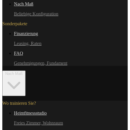
Nach Maß
Beliebige Konfiguration
Sonderpakete
Finanzierung
Leasing, Raten
FAQ
Genehmigungen, Fundament
Nach Maß
Wo trainieren Sie?
Heimfitnessstudio
Freies Zimmer, Wohnraum