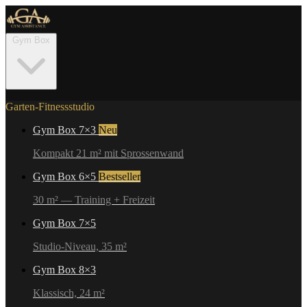
Gym Box
Garten-Fitnessstudio
Gym Box 7×3
Neu
Kompakt 21 m² mit Sprossenwand
Gym Box 6×5
Bestseller
30 m² — Training + Freizeit
Gym Box 7×5
Studio-Niveau, 35 m²
Gym Box 8×3
Klassisch, 24 m²