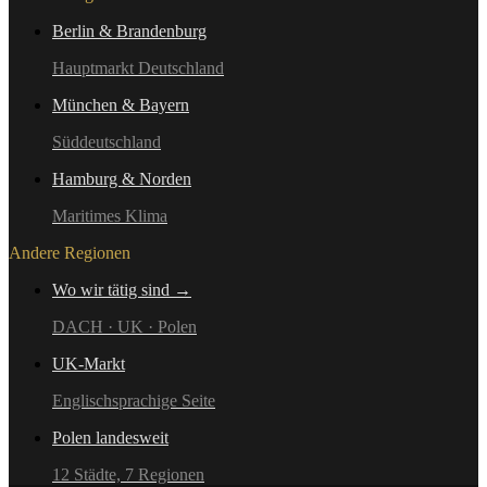
Berlin & Brandenburg
Hauptmarkt Deutschland
München & Bayern
Süddeutschland
Hamburg & Norden
Maritimes Klima
Andere Regionen
Wo wir tätig sind →
DACH · UK · Polen
UK-Markt
Englischsprachige Seite
Polen landesweit
12 Städte, 7 Regionen