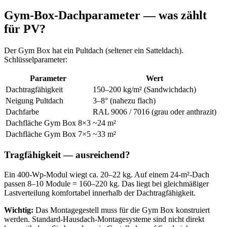
Gym-Box-Dachparameter — was zählt
für PV?
Der Gym Box hat ein Pultdach (seltener ein Satteldach).
Schlüsselparameter:
Parameter
Wert
Dachtragfähigkeit
150–200 kg/m² (Sandwichdach)
Neigung Pultdach
3–8° (nahezu flach)
Dachfarbe
RAL 9006 / 7016 (grau oder anthrazit)
Dachfläche Gym Box 8×3
~24 m²
Dachfläche Gym Box 7×5
~33 m²
Tragfähigkeit — ausreichend?
Ein 400-Wp-Modul wiegt ca. 20–22 kg. Auf einem 24-m²-Dach
passen 8–10 Module = 160–220 kg. Das liegt bei gleichmäßiger
Lastverteilung komfortabel innerhalb der Dachtragfähigkeit.
Wichtig:
Das Montagegestell muss für die Gym Box konstruiert
werden. Standard-Hausdach-Montagesysteme sind nicht direkt