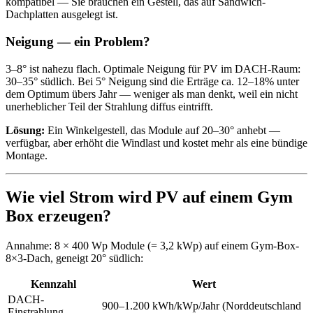
kompatibel — Sie brauchen ein Gestell, das auf Sandwich-
Dachplatten ausgelegt ist.
Neigung — ein Problem?
3–8° ist nahezu flach. Optimale Neigung für PV im DACH-Raum:
30–35° südlich. Bei 5° Neigung sind die Erträge ca. 12–18% unter
dem Optimum übers Jahr — weniger als man denkt, weil ein nicht
unerheblicher Teil der Strahlung diffus eintrifft.
Lösung:
Ein Winkelgestell, das Module auf 20–30° anhebt —
verfügbar, aber erhöht die Windlast und kostet mehr als eine bündige
Montage.
Wie viel Strom wird PV auf einem Gym
Box erzeugen?
Annahme: 8 × 400 Wp Module (= 3,2 kWp) auf einem Gym-Box-
8×3-Dach, geneigt 20° südlich:
Kennzahl
Wert
DACH-
900–1.200 kWh/kWp/Jahr (Norddeutschland
Einstrahlung