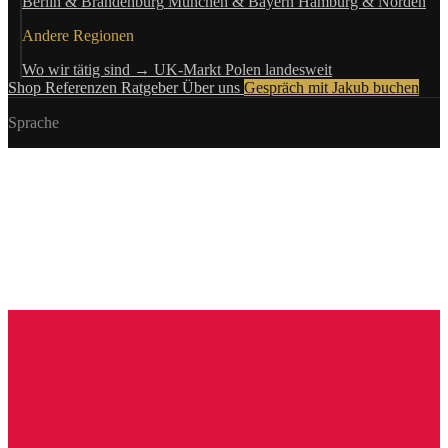
Berlin & Brandenburg
München & Bayern
Hamburg & Norden
Andere Regionen
Wo wir tätig sind →
UK-Markt
Polen landesweit
Shop
Referenzen
Ratgeber
Über uns
Gespräch mit Jakub buchen
Sprache