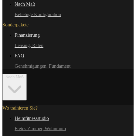
Nach Maß
Beliebige Konfiguration
Sonderpakete
Finanzierung
Leasing, Raten
FAQ
Genehmigungen, Fundament
Nach Maß
Wo trainieren Sie?
Heimfitnessstudio
Freies Zimmer, Wohnraum