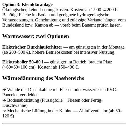
Option 3: Kleinkläranlage
Ökologischer, keine Leerungskosten. Kosten: ab 1.900–4.200 €.
Benötigt Fläche im Boden und geeignete hydrogeologische
Voraussetzungen. Genehmigung und zulässige Variante hängen vom
Bundesland bzw. Kanton ab — vorab beim Bauamt prüfen lassen.
Warmwasser: zwei Optionen
Elektrischer Durchlauferhitzer
— am günstigsten in der Montage
(ab 200–500 €), höhere Betriebskosten bei intensiver Nutzung.
Elektroboiler 50–80 l
— günstiger im Betrieb, braucht Platz
(~60×60×100 cm). Kosten: ab 150–400 €.
Wärmedämmung des Nassbereichs
➜ Wände der Duschkabine mit Fliesen oder wasserfesten PVC-
Paneelen verkleidet
➜ Bodenabdichtung (Flüssigfolie + Fliesen oder Fertig-
Duschwanne)
➜ Mechanische Lüftung in der Kabine — Abluftventilator (ab 50–
120 €)