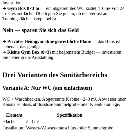
Investition.
➜
Gym Box 8×3 m
— ein abgetrenntes WC kostet 4–6 m² von 24
m² Gesamtfläche. Überlegen Sie genau, ob der Verlust an
Trainingsfläche akzeptabel ist.
Nein — sparen Sie sich das Geld
➜
Privates Heimgym ohne gewerbliche Pläne
— das Haus ist
nebenan, das genügt
➜
Kleine Gym Box (8×3)
mit begrenztem Budget — investieren
Sie lieber in die Ausstattung
Drei Varianten des Sanitärbereichs
Variante A: Nur WC (am einfachsten)
WC + Waschbecken. Abgetrennte Kabine ~2–3 m². Abwasser über
Kanalanschluss, abflusslose Sammelgrube oder Kleinkläranlage.
Element
Spezifikation
Fläche
2–3 m²
Installation
Wasser-/Abwasseranschluss oder Sammelgrube