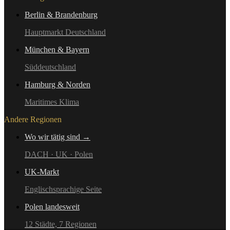
Berlin & Brandenburg
Hauptmarkt Deutschland
München & Bayern
Süddeutschland
Hamburg & Norden
Maritimes Klima
Andere Regionen
Wo wir tätig sind →
DACH · UK · Polen
UK-Markt
Englischsprachige Seite
Polen landesweit
12 Städte, 7 Regionen