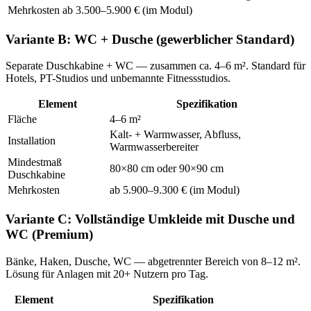
Mehrkosten
ab 3.500–5.900 € (im Modul)
Variante B: WC + Dusche (gewerblicher Standard)
Separate Duschkabine + WC — zusammen ca. 4–6 m². Standard für
Hotels, PT-Studios und unbemannte Fitnessstudios.
Element
Spezifikation
Fläche
4–6 m²
Kalt- + Warmwasser, Abfluss,
Installation
Warmwasserbereiter
Mindestmaß
80×80 cm oder 90×90 cm
Duschkabine
Mehrkosten
ab 5.900–9.300 € (im Modul)
Variante C: Vollständige Umkleide mit Dusche und
WC (Premium)
Bänke, Haken, Dusche, WC — abgetrennter Bereich von 8–12 m².
Lösung für Anlagen mit 20+ Nutzern pro Tag.
Element
Spezifikation