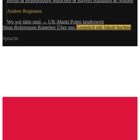
Berlin & Brandenburg
München & Bayern
Hamburg & Norden
Andere Regionen
Wo wir tätig sind →
UK-Markt
Polen landesweit
Shop
Referenzen
Ratgeber
Über uns
Gespräch mit Jakub buchen
Sprache