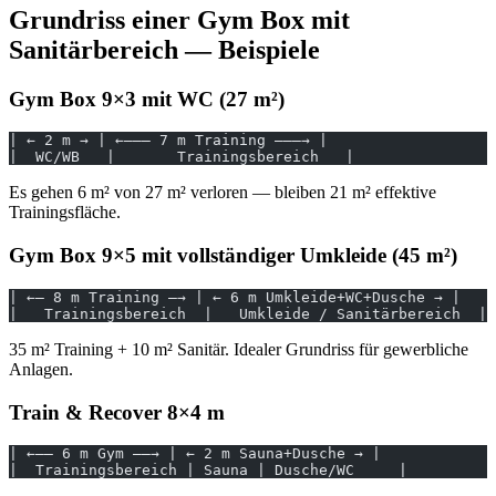
Grundriss einer Gym Box mit
Sanitärbereich — Beispiele
Gym Box 9×3 mit WC (27 m²)
| ← 2 m → | ←——— 7 m Training ———→ |
|  WC/WB   |       Trainingsbereich   |
Es gehen 6 m² von 27 m² verloren — bleiben 21 m² effektive
Trainingsfläche.
Gym Box 9×5 mit vollständiger Umkleide (45 m²)
| ←— 8 m Training —→ | ← 6 m Umkleide+WC+Dusche → |
|   Trainingsbereich  |   Umkleide / Sanitärbereich  |
35 m² Training + 10 m² Sanitär. Idealer Grundriss für gewerbliche
Anlagen.
Train & Recover 8×4 m
| ←—— 6 m Gym ——→ | ← 2 m Sauna+Dusche → |
|  Trainingsbereich | Sauna | Dusche/WC     |