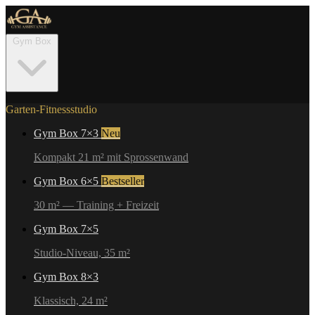
Gym Box
Garten-Fitnessstudio
Gym Box 7×3
Neu
Kompakt 21 m² mit Sprossenwand
Gym Box 6×5
Bestseller
30 m² — Training + Freizeit
Gym Box 7×5
Studio-Niveau, 35 m²
Gym Box 8×3
Klassisch, 24 m²