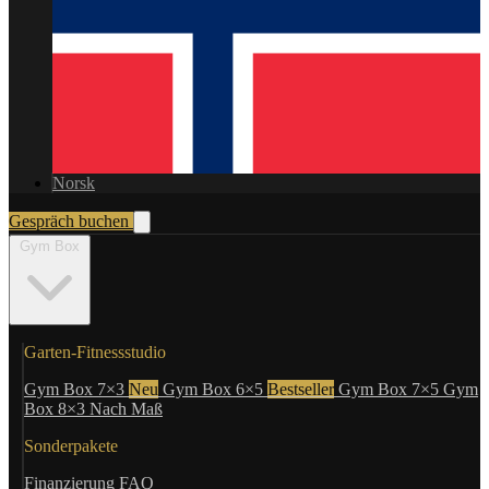
Norsk
Gespräch buchen
Gym Box
Garten-Fitnessstudio
Gym Box 7×3
Neu
Gym Box 6×5
Bestseller
Gym Box 7×5
Gym
Box 8×3
Nach Maß
Sonderpakete
Finanzierung
FAQ