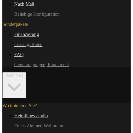
Nach Maß
Beliebige Konfiguration
Sonderpakete
Finanzierung
Leasing, Raten
FAQ
Genehmigungen, Fundament
Nach Maß
Wo trainieren Sie?
Heimfitnessstudio
Freies Zimmer, Wohnraum