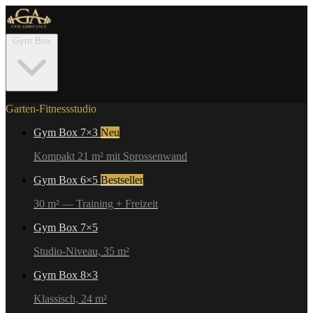
Gym Box
Garten-Fitnessstudio
Gym Box 7×3
Neu
Kompakt 21 m² mit Sprossenwand
Gym Box 6×5
Bestseller
30 m² — Training + Freizeit
Gym Box 7×5
Studio-Niveau, 35 m²
Gym Box 8×3
Klassisch, 24 m²