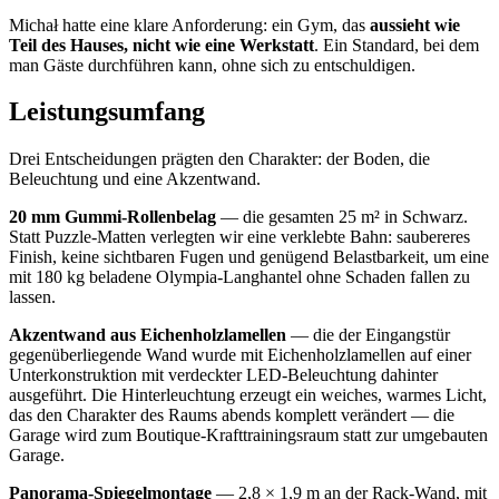
Michał hatte eine klare Anforderung: ein Gym, das
aussieht wie
Teil des Hauses, nicht wie eine Werkstatt
. Ein Standard, bei dem
man Gäste durchführen kann, ohne sich zu entschuldigen.
Leistungsumfang
Drei Entscheidungen prägten den Charakter: der Boden, die
Beleuchtung und eine Akzentwand.
20 mm Gummi-Rollenbelag
— die gesamten 25 m² in Schwarz.
Statt Puzzle-Matten verlegten wir eine verklebte Bahn: saubereres
Finish, keine sichtbaren Fugen und genügend Belastbarkeit, um eine
mit 180 kg beladene Olympia-Langhantel ohne Schaden fallen zu
lassen.
Akzentwand aus Eichenholzlamellen
— die der Eingangstür
gegenüberliegende Wand wurde mit Eichenholzlamellen auf einer
Unterkonstruktion mit verdeckter LED-Beleuchtung dahinter
ausgeführt. Die Hinterleuchtung erzeugt ein weiches, warmes Licht,
das den Charakter des Raums abends komplett verändert — die
Garage wird zum Boutique-Krafttrainingsraum statt zur umgebauten
Garage.
Panorama-Spiegelmontage
— 2,8 × 1,9 m an der Rack-Wand, mit