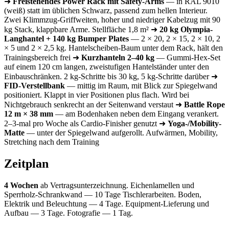
➜
Freistehendes Power Rack mit Safety-Arms
— in RAL 9010
(weiß) statt im üblichen Schwarz, passend zum hellen Interieur.
Zwei Klimmzug-Griffweiten, hoher und niedriger Kabelzug mit 90
kg Stack, klappbare Arme. Stellfläche 1,8 m² ➜
20 kg Olympia-
Langhantel + 140 kg Bumper Plates
— 2 × 20, 2 × 15, 2 × 10, 2
× 5 und 2 × 2,5 kg. Hantelscheiben-Baum unter dem Rack, hält den
Trainingsbereich frei ➜
Kurzhanteln 2–40 kg
— Gummi-Hex-Set
auf einem 120 cm langen, zweistufigen Hantelständer unter den
Einbauschränken. 2 kg-Schritte bis 30 kg, 5 kg-Schritte darüber ➜
FID-Verstellbank
— mittig im Raum, mit Blick zur Spiegelwand
positioniert. Klappt in vier Positionen plus flach. Wird bei
Nichtgebrauch senkrecht an der Seitenwand verstaut ➜
Battle Rope
12 m × 38 mm
— am Bodenhaken neben dem Eingang verankert.
2–3-mal pro Woche als Cardio-Finisher genutzt ➜
Yoga-/Mobility-
Matte
— unter der Spiegelwand aufgerollt. Aufwärmen, Mobility,
Stretching nach dem Training
Zeitplan
4 Wochen
ab Vertragsunterzeichnung. Eichenlamellen und
Sperrholz-Schrankwand — 10 Tage Tischlerarbeiten. Boden,
Elektrik und Beleuchtung — 4 Tage. Equipment-Lieferung und
Aufbau — 3 Tage. Fotografie — 1 Tag.