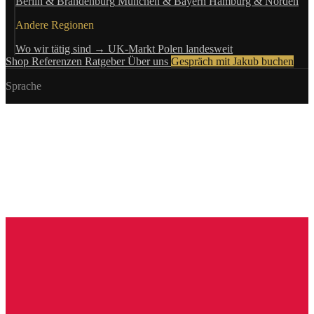
Berlin & Brandenburg
München & Bayern
Hamburg & Norden
Andere Regionen
Wo wir tätig sind →
UK-Markt
Polen landesweit
Shop
Referenzen
Ratgeber
Über uns
Gespräch mit Jakub buchen
Sprache