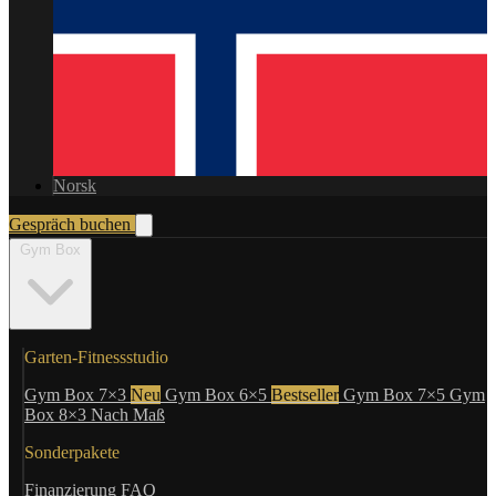
Norsk
Gespräch buchen
Gym Box
Garten-Fitnessstudio
Gym Box 7×3
Neu
Gym Box 6×5
Bestseller
Gym Box 7×5
Gym
Box 8×3
Nach Maß
Sonderpakete
Finanzierung
FAQ