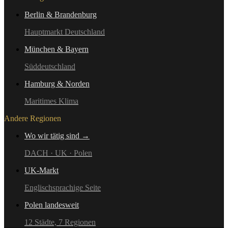
Berlin & Brandenburg
Hauptmarkt Deutschland
München & Bayern
Süddeutschland
Hamburg & Norden
Maritimes Klima
Andere Regionen
Wo wir tätig sind →
DACH · UK · Polen
UK-Markt
Englischsprachige Seite
Polen landesweit
12 Städte, 7 Regionen