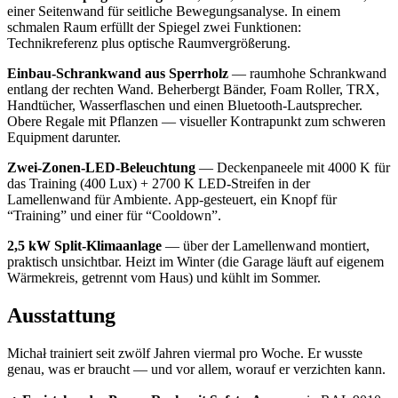
einer Seitenwand für seitliche Bewegungsanalyse. In einem
schmalen Raum erfüllt der Spiegel zwei Funktionen:
Technikreferenz plus optische Raumvergrößerung.
Einbau-Schrankwand aus Sperrholz
— raumhohe Schrankwand
entlang der rechten Wand. Beherbergt Bänder, Foam Roller, TRX,
Handtücher, Wasserflaschen und einen Bluetooth-Lautsprecher.
Obere Regale mit Pflanzen — visueller Kontrapunkt zum schweren
Equipment darunter.
Zwei-Zonen-LED-Beleuchtung
— Deckenpaneele mit 4000 K für
das Training (400 Lux) + 2700 K LED-Streifen in der
Lamellenwand für Ambiente. App-gesteuert, ein Knopf für
“Training” und einer für “Cooldown”.
2,5 kW Split-Klimaanlage
— über der Lamellenwand montiert,
praktisch unsichtbar. Heizt im Winter (die Garage läuft auf eigenem
Wärmekreis, getrennt vom Haus) und kühlt im Sommer.
Ausstattung
Michał trainiert seit zwölf Jahren viermal pro Woche. Er wusste
genau, was er braucht — und vor allem, worauf er verzichten kann.