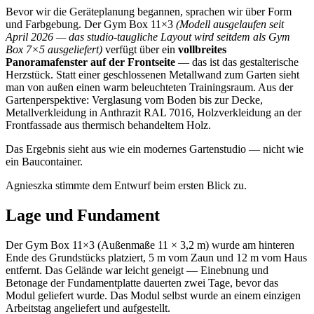
Bevor wir die Geräteplanung begannen, sprachen wir über Form
und Farbgebung. Der Gym Box 11×3
(Modell ausgelaufen seit
April 2026 — das studio-taugliche Layout wird seitdem als Gym
Box 7×5 ausgeliefert)
verfügt über ein
vollbreites
Panoramafenster auf der Frontseite
— das ist das gestalterische
Herzstück. Statt einer geschlossenen Metallwand zum Garten sieht
man von außen einen warm beleuchteten Trainingsraum. Aus der
Gartenperspektive: Verglasung vom Boden bis zur Decke,
Metallverkleidung in Anthrazit RAL 7016, Holzverkleidung an der
Frontfassade aus thermisch behandeltem Holz.
Das Ergebnis sieht aus wie ein modernes Gartenstudio — nicht wie
ein Baucontainer.
Agnieszka stimmte dem Entwurf beim ersten Blick zu.
Lage und Fundament
Der Gym Box 11×3 (Außenmaße 11 × 3,2 m) wurde am hinteren
Ende des Grundstücks platziert, 5 m vom Zaun und 12 m vom Haus
entfernt. Das Gelände war leicht geneigt — Einebnung und
Betonage der Fundamentplatte dauerten zwei Tage, bevor das
Modul geliefert wurde. Das Modul selbst wurde an einem einzigen
Arbeitstag angeliefert und aufgestellt.