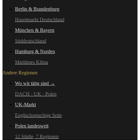
Berlin & Brandenburg
Hauptmarkt Deutschland
München & Bayern
Süddeutschland
Hamburg & Norden
Maritimes Klima
Andere Regionen
Wo wir tätig sind →
DACH · UK · Polen
UK-Markt
Englischsprachige Seite
Polen landesweit
12 Städte, 7 Regionen