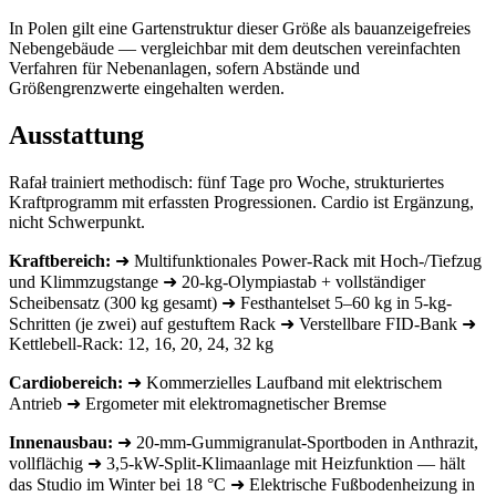
In Polen gilt eine Gartenstruktur dieser Größe als bauanzeigefreies
Nebengebäude — vergleichbar mit dem deutschen vereinfachten
Verfahren für Nebenanlagen, sofern Abstände und
Größengrenzwerte eingehalten werden.
Ausstattung
Rafał trainiert methodisch: fünf Tage pro Woche, strukturiertes
Kraftprogramm mit erfassten Progressionen. Cardio ist Ergänzung,
nicht Schwerpunkt.
Kraftbereich:
➜ Multifunktionales Power-Rack mit Hoch-/Tiefzug
und Klimmzugstange ➜ 20-kg-Olympiastab + vollständiger
Scheibensatz (300 kg gesamt) ➜ Festhantelset 5–60 kg in 5-kg-
Schritten (je zwei) auf gestuftem Rack ➜ Verstellbare FID-Bank ➜
Kettlebell-Rack: 12, 16, 20, 24, 32 kg
Cardiobereich:
➜ Kommerzielles Laufband mit elektrischem
Antrieb ➜ Ergometer mit elektromagnetischer Bremse
Innenausbau:
➜ 20-mm-Gummigranulat-Sportboden in Anthrazit,
vollflächig ➜ 3,5-kW-Split-Klimaanlage mit Heizfunktion — hält
das Studio im Winter bei 18 °C ➜ Elektrische Fußbodenheizung in