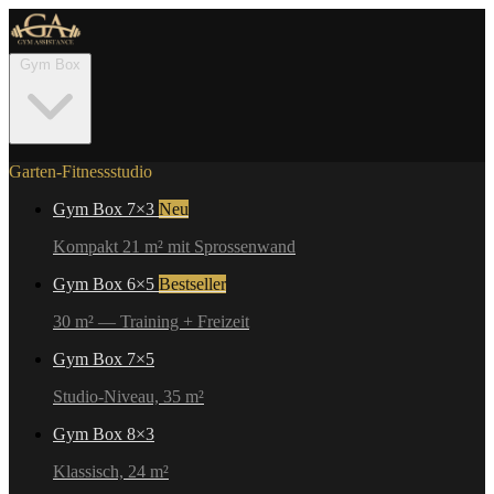
Gym Box
Garten-Fitnessstudio
Gym Box 7×3
Neu
Kompakt 21 m² mit Sprossenwand
Gym Box 6×5
Bestseller
30 m² — Training + Freizeit
Gym Box 7×5
Studio-Niveau, 35 m²
Gym Box 8×3
Klassisch, 24 m²