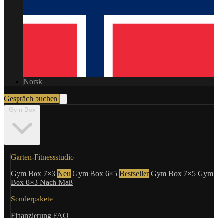
Norsk
Gespräch buchen
Gym Box
Garten-Fitnessstudio
Gym Box 7×3
Neu
Gym Box 6×5
Bestseller
Gym Box 7×5
Gym
Box 8×3
Nach Maß
Sonderpakete
Finanzierung
FAQ