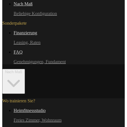
Nach Maß
Beliebige Konfiguration
Sonderpakete
Finanzierung
Leasing, Raten
FAQ
Genehmigungen, Fundament
Nach Maß
Wo trainieren Sie?
Heimfitnessstudio
Freies Zimmer, Wohnraum