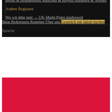
Berlin & Brandenburg
München & Bayern
Hamburg & Norden
Andere Regionen
Wo wir tätig sind →
UK-Markt
Polen landesweit
Shop
Referenzen
Ratgeber
Über uns
Gespräch mit Jakub buchen
Sprache