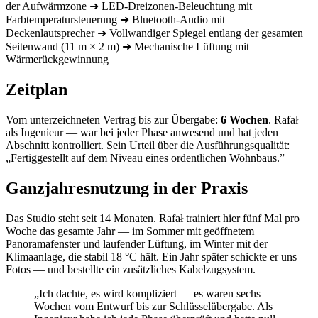
der Aufwärmzone ➜ LED-Dreizonen-Beleuchtung mit
Farbtemperatursteuerung ➜ Bluetooth-Audio mit
Deckenlautsprecher ➜ Vollwandiger Spiegel entlang der gesamten
Seitenwand (11 m × 2 m) ➜ Mechanische Lüftung mit
Wärmerückgewinnung
Zeitplan
Vom unterzeichneten Vertrag bis zur Übergabe:
6 Wochen
. Rafał —
als Ingenieur — war bei jeder Phase anwesend und hat jeden
Abschnitt kontrolliert. Sein Urteil über die Ausführungsqualität:
„Fertiggestellt auf dem Niveau eines ordentlichen Wohnbaus.”
Ganzjahresnutzung in der Praxis
Das Studio steht seit 14 Monaten. Rafał trainiert hier fünf Mal pro
Woche das gesamte Jahr — im Sommer mit geöffnetem
Panoramafenster und laufender Lüftung, im Winter mit der
Klimaanlage, die stabil 18 °C hält. Ein Jahr später schickte er uns
Fotos — und bestellte ein zusätzliches Kabelzugsystem.
„Ich dachte, es wird kompliziert — es waren sechs
Wochen vom Entwurf bis zur Schlüsselübergabe. Als