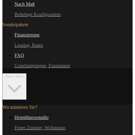
Nach Maß
Beliebige Konfiguration
Sonderpakete
Finanzierung
Leasing, Raten
FAQ
Genehmigungen, Fundament
Nach Maß
Wo trainieren Sie?
Heimfitnessstudio
Freies Zimmer, Wohnraum