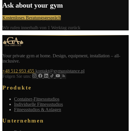
Ask about your gym
Kostenloses Beratungsgespräch
Wir rufen innerhalb von 1 Werktag zurück
Your private gym at home. Design, equipment, installation – all-
inclusive.
+48 512 953 455
kontakt@gymassistance.pl
Folgen Sie uns:
Produkte
Container-Fitnessstudios
Individuelle Fitnessstudios
Fitnessstudios & Anlagen
Unternehmen