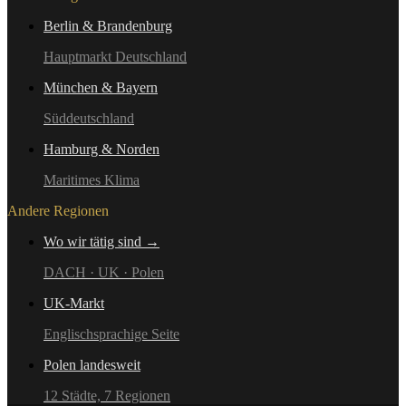
Berlin & Brandenburg
Hauptmarkt Deutschland
München & Bayern
Süddeutschland
Hamburg & Norden
Maritimes Klima
Andere Regionen
Wo wir tätig sind →
DACH · UK · Polen
UK-Markt
Englischsprachige Seite
Polen landesweit
12 Städte, 7 Regionen