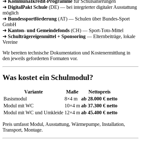
➜
KommunaIkredit-Programme
für Schulsanierungen
➜
DigitalPakt Schule
(DE) — bei integrierter digitaler Ausstattung
möglich
➜
Bundessportförderung
(AT) — Schulen über Bundes-Sport
GmbH
➜
Kanton- und Gemeindefonds
(CH) — Sport-Toto-Mittel
➜
Schulträgereigenmittel + Sponsoring
— Elternbeiträge, lokale
Vereine
Wir bereiten technische Dokumentation und Kostenermittlung in
den jeweils geforderten Formaten vor.
Was kostet ein Schulmodul?
Variante
Maße
Nettopreis
Basismodul
8×4 m
ab 28.000 € netto
Modul mit WC
10×4 m
ab 37.300 € netto
Modul mit WC und Umkleide
12×4 m
ab 45.400 € netto
Preis umfasst Modul, Ausstattung, Wärmepumpe, Installation,
Transport, Montage.