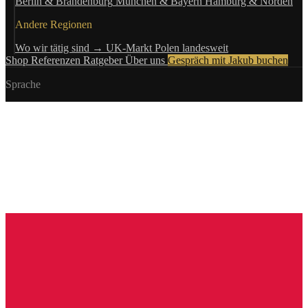
Berlin & Brandenburg
München & Bayern
Hamburg & Norden
Andere Regionen
Wo wir tätig sind →
UK-Markt
Polen landesweit
Shop
Referenzen
Ratgeber
Über uns
Gespräch mit Jakub buchen
Sprache