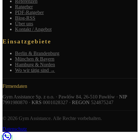
Referenzen
Ratgeber
PDF-Ratgeber
Blog-RSS
Über uns
Kontakt / Angebot
Einsatzgebiete
Berlin & Brandenburg
München & Bayern
Hamburg & Norden
Wo wir tätig sind →
Firmendaten
Gym Assistance Sp. z o.o. · Pawłów 84, 26-510 Pawłów ·
NIP
7991980870 ·
KRS
0001028327 ·
REGON
524875247
© 2026 Gym Assistance. Alle Rechte vorbehalten.
Datenschutz