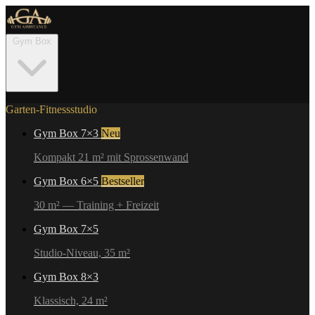
Gym Box
Garten-Fitnessstudio
Gym Box 7×3
Neu
Kompakt 21 m² mit Sprossenwand
Gym Box 6×5
Bestseller
30 m² — Training + Freizeit
Gym Box 7×5
Studio-Niveau, 35 m²
Gym Box 8×3
Klassisch, 24 m²