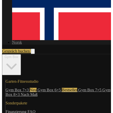
Norsk
Gespräch buchen
Gym Box
Garten-Fitnessstudio
Gym Box 7×3
Neu
Gym Box 6×5
Bestseller
Gym Box 7×5
Gym
Box 8×3
Nach Maß
Sonderpakete
Finanzierung
FAQ